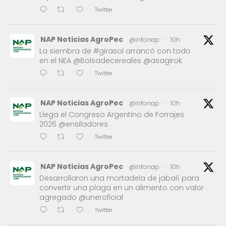
Twitter
NAP Noticias AgroPec
@infonap
·
10h
La siembra de #girasol arrancó con todo
en el NEA @Bolsadecereales @asagirok
Twitter
NAP Noticias AgroPec
@infonap
·
10h
Llega el Congreso Argentino de Forrajes
2026 @ensiladores
Twitter
NAP Noticias AgroPec
@infonap
·
10h
Desarrollaron una mortadela de jabalí para
convertir una plaga en un alimento con valor
agregado @uneroficial
Twitter