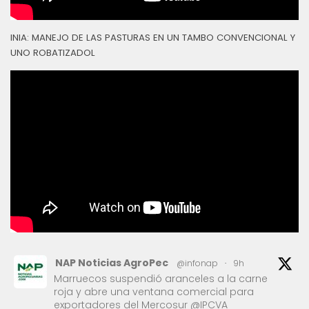
INIA: MANEJO DE LAS PASTURAS EN UN TAMBO CONVENCIONAL Y
UNO ROBATIZADOL
NAP Noticias AgroPec
@infonap
·
9h
Marruecos suspendió aranceles a la carne
roja y abre una ventana comercial para
exportadores del Mercosur @IPCVA