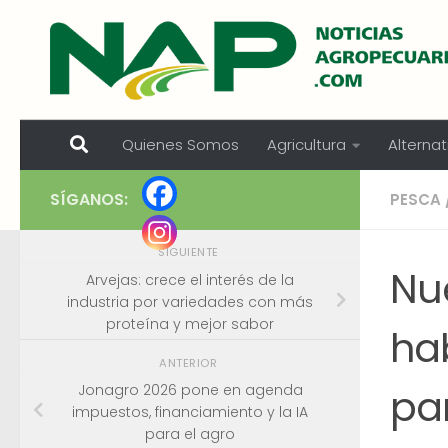
Skip to content
Quienes Somos
Agricultura
Alternat
SÍGANOS:
PESCA
SIGUIENTE
Nu
Arvejas: crece el interés de la
industria por variedades con más
proteína y mejor sabor
hab
ANTERIOR
pa
Jonagro 2026 pone en agenda
impuestos, financiamiento y la IA
para el agro