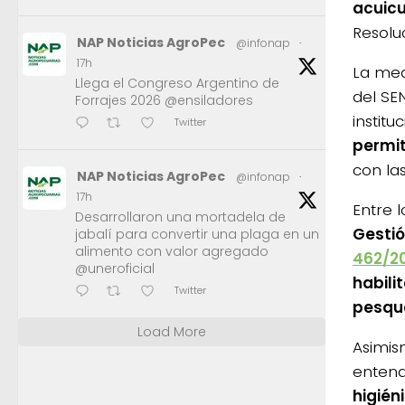
acuic
Resol
NAP Noticias AgroPec
@infonap
·
17h
La med
Llega el Congreso Argentino de
del SE
Forrajes 2026 @ensiladores
institu
Twitter
permit
con la
NAP Noticias AgroPec
@infonap
·
17h
Entre 
Desarrollaron una mortadela de
Gestió
jabalí para convertir una plaga en un
alimento con valor agregado
462/2
@uneroficial
habili
Twitter
pesqu
Load More
Asimis
entend
higién