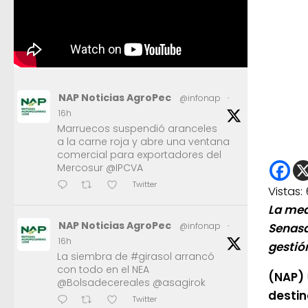
NAP Noticias AgroPec
@infonap
·
16h
Marruecos suspendió aranceles
a la carne roja y abre una ventana
comercial para exportadores del
Mercosur @IPCVA
Twitter
Vistas:
La med
NAP Noticias AgroPec
@infonap
·
Senasa
16h
gestió
La siembra de #girasol arrancó
con todo en el NEA
(NAP)
@Bolsadecereales @asagirok
destin
Twitter