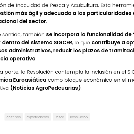
ión de Inocuidad de Pesca y Acuicultura. Esta herram
stión más ágil y adecuada a las particularidades
acional del sector
.
e sentido, también
se incorpora la funcionalidad de 
 dentro del sistema SIGCER
, lo que
contribuye a op
os administrativos, reducir los plazos de tramitaci
ncia operativa
.
ra parte, la Resolución contempla la inclusión en el S
mica Euroasiática
como bloque económico en el ma
tiva
(Noticias AgroPedcuarias)
.
:
destinos
exportaciones
Pesca
Resolución