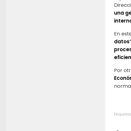
Direcc
una ge
intern
En est
datos”
proces
eficie
Por ot
Econó
norma
Etiquetas