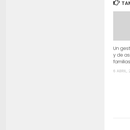
TAM
Un gest
y de as
familia
6 ABRIL,