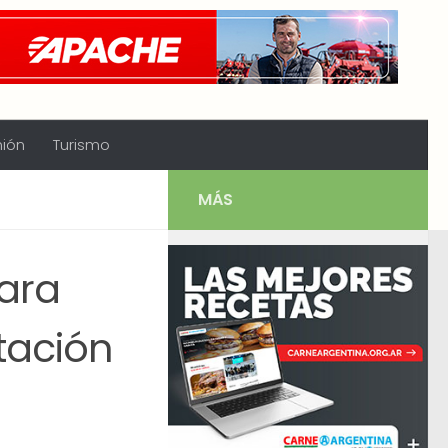
nión
Turismo
MÁS
ara
tación