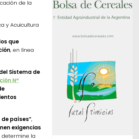
icación de la
a y Acuicultura
dos que
ción
, en línea
del Sistema de
ción N°
de
ientos
 de países”
,
nen exigencias
n determine la