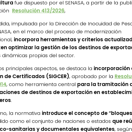
ultura
fue dispuesto por el SENASA, a partir de la publ
ución
Resolución 413/2026
,
ida, impulsada por la Dirección de Inocuidad de Pesc
NASA, en el marco del proceso de modernización
cional,
incorpora herramientas y criterios actualiza
en optimizar la gestión de los destinos de exporta
s dinámicas propias del sector.
los principales aspectos, se destaca la
incorporación 
n de Certificados (SIGCER)
, aprobado por la
Resolu
014
, como herramienta central
para la tramitación 
taciones de destinos de exportación en establecim
eros
.
mo, la normativa
introduce el concepto de “bloques
ido como el conjunto de naciones o estados
que reú
ico-sanitarias y documentales equivalentes
, segú