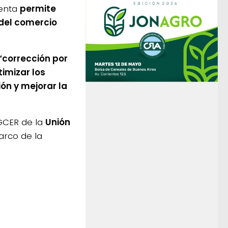
ienta
permite
 del comercio
“corrección por
timizar los
ón y mejorar la
IGCER de la
Unión
rco de la