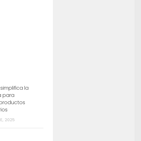
simplifica la
a para
 productos
rios
E, 2025