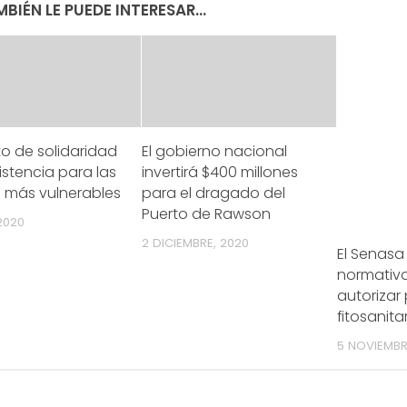
BIÉN LE PUEDE INTERESAR...
o de solidaridad
El gobierno nacional
istencia para las
invertirá $400 millones
s más vulnerables
para el dragado del
Puerto de Rawson
 2020
2 DICIEMBRE, 2020
El Senasa 
normativ
autorizar
fitosanita
5 NOVIEMBR