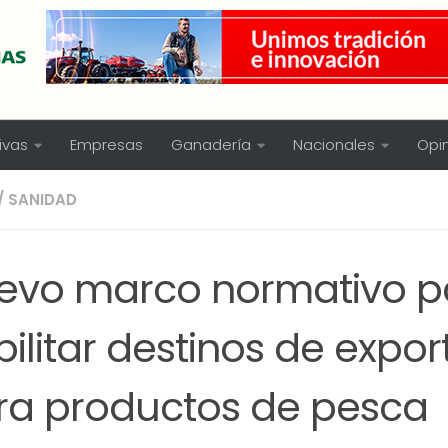
ivas
Empresas
Ganadería
Nacionales
Opi
/
SANIDAD
evo marco normativo p
ilitar destinos de expor
ra productos de pesca