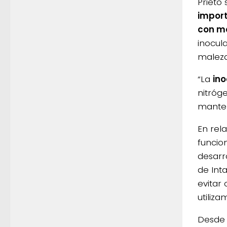
Prieto
import
con ma
inocul
maleza
“La
ino
nitróg
manten
En rel
funcio
desarr
de Int
evitar
utiliz
Desde 