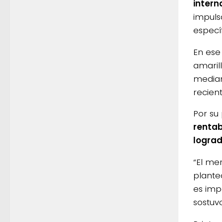
intern
impuls
específ
En ese
amaril
median
recien
Por su 
rentab
lograd
“El me
plante
es imp
sostuvo