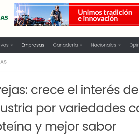
ivas
Empresas
Ganadería
Nacionales
Opi
SAS
ejas: crece el interés de
dustria por variedades 
oteína y mejor sabor