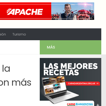
nión
Turismo
MÁS
 la
con más