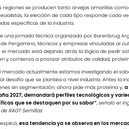
s regiones se producen tanto arvejas amarillas como
pecialistas, la elección de cada tipo responde cada v
as específicas de la industria.
e una jornada técnica organizada por Barenbrug Arg
 de Pergamino, técnicos y empresas vinculadas al cult
 el mercado está dejando atrás la lógica de pedir s
n y comienza a priorizar atributos de calidad, proteín
el mercado actualmente estamos investigando el sabo
al desafío que se plantea a nivel industria. Antes la in
nes sin segmentación; ahora pide más proteína y,
a
a 2027, demandará perfiles tecnológicos y vari
ficas que se destaquen por su sabor”
, señaló el
ing
 de RAGT Semillas
explicó,
esa tendencia ya se observa en los merca