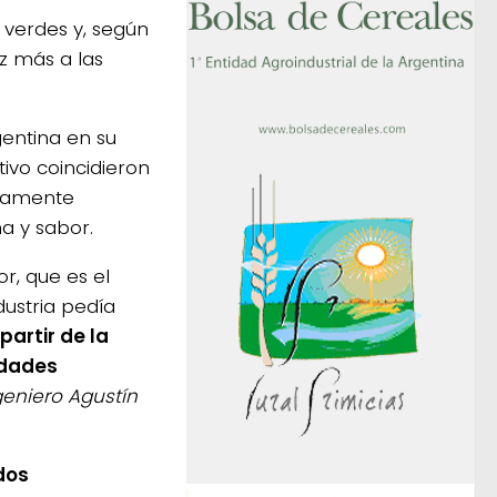
 verdes y, según
ez más a las
entina en su
ivo coincidieron
olamente
a y sabor.
r, que es el
dustria pedía
 partir de la
edades
eniero Agustín
dos