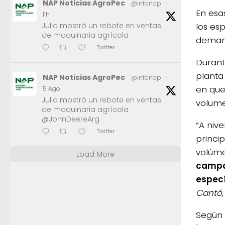
NAP Noticias AgroPec
@infonap
·
En esa
11h
los es
Julio mostró un rebote en ventas
de maquinaria agrícola
demand
Twitter
Durant
planta
NAP Noticias AgroPec
@infonap
·
en que
5 Ago
Julio mostró un rebote en ventas
volume
de maquinaria agrícola
@JohnDeereArg
“A niv
Twitter
princip
volúme
Load More
campañ
especí
Cantó,
Según 