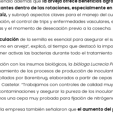
 señaló además que
la arveja ofrece beneficios ag
antes dentro de las rotaciones, especialmente e
íz,
y subrayó aspectos claves para el manejo del cu
ación, el control de trips y enfermedades vasculares,
s y el momento de desecación previo a la cosecha.
culación
de la semilla es esencial para asegurar el s
eno en arveja”, explicó, al tiempo que destacó la imp
er activas las bacterias durante todo el tratamiento 
ación con los insumos biológicos, la
bióloga Lucrecia Po
namiento de los procesos de producción de inoculan
ollados por Barenbrug, elaborados a partir de cepas
a Castelar. “Trabajamos con controles de calidad muy
 contaminaciones y asegurar la pureza de los inoculan
amos una cepa muy probada para fijación de nitrógeno”
la empresa también señalaron que
el aumento del 