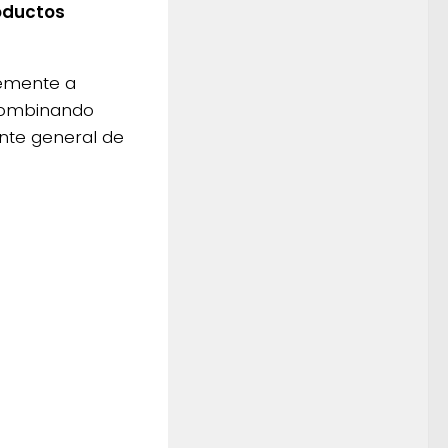
roductos
temente a
 combinando
ente general de