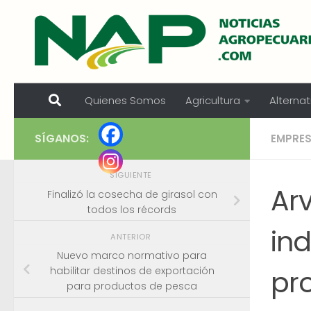
Skip to content
Quienes Somos
Agricultura
Alternat
SÍGANOS:
EMPRE
SIGUIENTE
Arv
Finalizó la cosecha de girasol con
todos los récords
in
ANTERIOR
Nuevo marco normativo para
pr
habilitar destinos de exportación
para productos de pesca