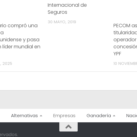
Internacional de
Seguros
30 MAYO, 2019
rio compró una
PECOM as
sa
titularid
unidense y pasa
operador 
n líder mundial en
concesión
YPF
, 2025
10 NOVIEMB
Alternativas
Empresas
Ganadería
Naci
ervados.