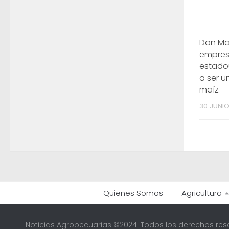
Don Ma
empre
estado
a ser u
maíz
30 JUNIO
Quienes Somos
Agricultura
Noticias Agropecuarias ©2024. Todos los derechos res