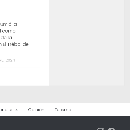
umió la
ad como
de la
 El Trébol de
RE, 2024
onales
Opinión
Turismo