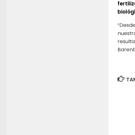
fertil
biológ
“Desde
nuestr
result
Barenb
TAM