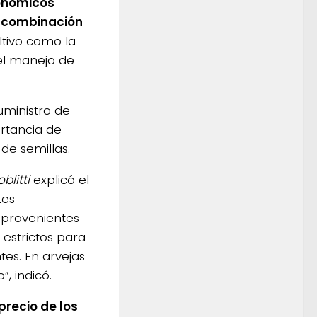
ronómicos
n combinación
ltivo como la
 el manejo de
uministro de
ortancia de
de semillas.
blitti
explicó el
tes
 provenientes
 estrictos para
tes. En arvejas
, indicó.
precio de los