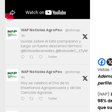
NAP Noticias AgroPec
@infonap
·
9h
Lluvias sobre el Este pampeano y
luego un fuerte descenso térmico
@Bolsadecereales @BolsadeC_ETyM
Twitter
Vistas:
NAP Noticias AgroPec
@infonap
·
Además
11h
perfil
Hoy se celebra el Día de la
Enseñanza Agropecuaria y de las
Ciencias Agrarias
(NAP)
Twitter
98% de
que su