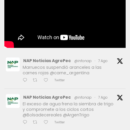
NAP Noticias AgroPec
@infonap
·
7 Ago
Marruecos suspendió aranceles a las
carnes rojas @carne_argentina
Twitter
NAP Noticias AgroPec
@infonap
·
7 Ago
El exceso de agua frena la siembra de trigo
y compromete a los ciclos cortos
@Bolsadecereales @ArgenTrigo
Twitter