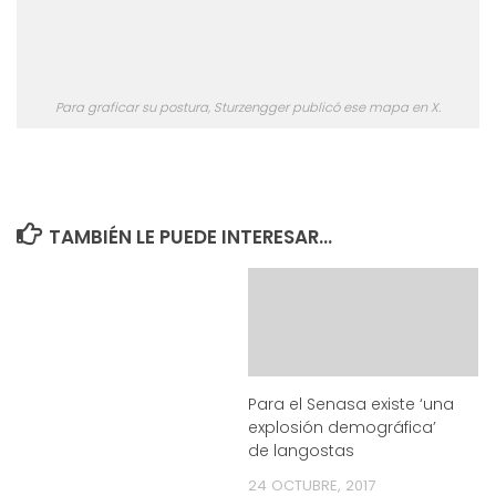
Para graficar su postura, Sturzengger publicó ese mapa en X.
TAMBIÉN LE PUEDE INTERESAR...
Para el Senasa existe ‘una
explosión demográfica’
de langostas
24 OCTUBRE, 2017