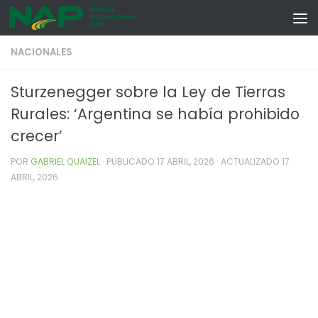
Skip to content
NACIONALES
Sturzenegger sobre la Ley de Tierras
Rurales: ‘Argentina se había prohibido
crecer’
POR
GABRIEL QUAIZEL
· PUBLICADO
17 ABRIL, 2026
· ACTUALIZADO
17
ABRIL, 2026