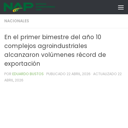
Skip to content
NACIONALES
En el primer bimestre del año 10
complejos agroindustriales
alcanzaron volúmenes récord de
exportación
POR
EDUARDO BUSTOS
· PUBLICADO
22 ABRIL, 2026
· ACTUALIZADO
22
ABRIL, 2026