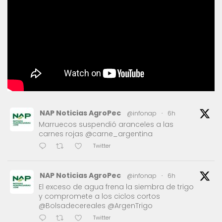
NAP Noticias AgroPec
@infonap
·
6h
Marruecos suspendió aranceles a las
carnes rojas @carne_argentina
Twitter
NAP Noticias AgroPec
@infonap
·
6h
El exceso de agua frena la siembra de trigo
y compromete a los ciclos cortos
@Bolsadecereales @ArgenTrigo
Twitter