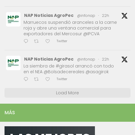
NAP Noticias AgroPec
@infonap
·
22h
Marruecos suspendió aranceles a la carne
roja y abre una ventana comercial para
exportadores del Mercosur @IPCVA
Twitter
NAP Noticias AgroPec
@infonap
·
22h
La siembra de #girasol arrancó con todo
en el NEA @Bolsadecereales @asagirok
Twitter
Load More
MÁS