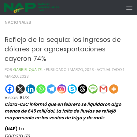
Skip to content
NACIONALES
Reflejo de la sequía: los ingresos de
dólares por agroexportaciones
cayeron 74%
POR
GABRIEL QUAIZEL
· PUBLICADO
1 MARZO, 2023
· ACTUALIZADO
1
MARZO, 2023
Vistas:
1673
Ciara-CEC informó que en febrero se liquidaron algo
menos de 645 mill/dol. La falta de lluvias se reflejó
mayormente en las ventas de trigo y de maíz.
(NAP)
La
Cámara de