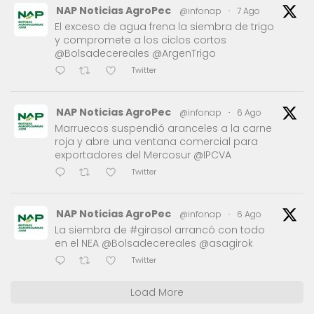
NAP Noticias AgroPec
@infonap
·
7 Ago
El exceso de agua frena la siembra de trigo
y compromete a los ciclos cortos
@Bolsadecereales @ArgenTrigo
Twitter
NAP Noticias AgroPec
@infonap
·
6 Ago
Marruecos suspendió aranceles a la carne
roja y abre una ventana comercial para
exportadores del Mercosur @IPCVA
Twitter
NAP Noticias AgroPec
@infonap
·
6 Ago
La siembra de #girasol arrancó con todo
en el NEA @Bolsadecereales @asagirok
Twitter
Load More