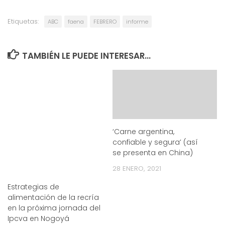
Etiquetas:
ABC
faena
FEBRERO
informe
TAMBIÉN LE PUEDE INTERESAR...
‘Carne argentina,
confiable y segura’ (así
se presenta en China)
28 ENERO, 2021
Estrategias de
alimentación de la recría
en la próxima jornada del
Ipcva en Nogoyá