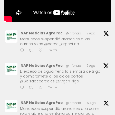
NAP Noticias AgroPec
@infonap
·
7 Ago
Marruecos suspendió aranceles a las
carnes rojas @carne_argentina
Twitter
NAP Noticias AgroPec
@infonap
·
7 Ago
El exceso de agua frena la siembra de trigo
y compromete a los ciclos cortos
@Bolsadecereales @ArgenTrigo
Twitter
NAP Noticias AgroPec
@infonap
·
6 Ago
Marruecos suspendió aranceles a la carne
roja y abre una ventana comercial para