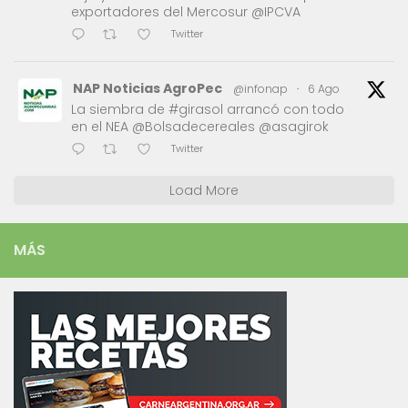
exportadores del Mercosur @IPCVA
Twitter
NAP Noticias AgroPec
@infonap
·
6 Ago
La siembra de #girasol arrancó con todo
en el NEA @Bolsadecereales @asagirok
Twitter
Load More
MÁS