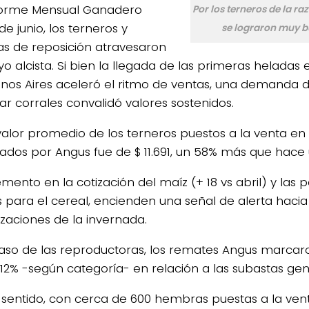
orme Mensual Ganadero
Por los terneros de la ra
e junio, los terneros y
se lograron muy b
as de reposición atravesaron
o alcista. Si bien la llegada de las primeras heladas e
nos Aires aceleró el ritmo de ventas, una demanda d
ar corrales convalidó valores sostenidos.
l valor promedio de los terneros puestos a la venta en
iados por Angus fue de $ 11.691, un 58% más que hace
emento en la cotización del maíz (+ 18 vs abril) y las 
as para el cereal, encienden una señal de alerta haci
izaciones de la invernada.
caso de las reproductoras, los remates Angus marcaro
 12% -según categoría- en relación a las subastas gen
 sentido, con cerca de 600 hembras puestas a la ven