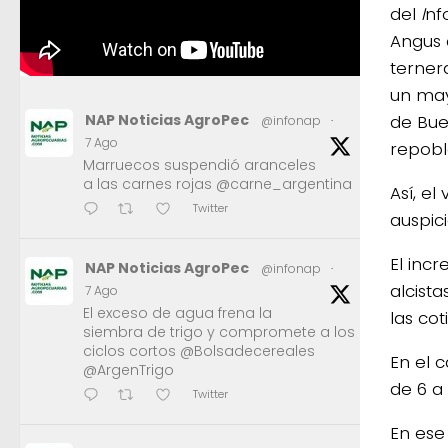
del
I
nf
Angus d
terner
un may
de Bue
NAP Noticias AgroPec
@infonap
·
7 Ago
repobl
Marruecos suspendió aranceles
a las carnes rojas @carne_argentina
Así, e
Twitter
auspic
El incr
NAP Noticias AgroPec
@infonap
·
alcist
7 Ago
El exceso de agua frena la
las cot
siembra de trigo y compromete a los
ciclos cortos @Bolsadecereales
En el 
@ArgenTrigo
de 6 a
Twitter
En ese