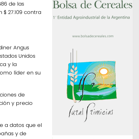
486 de las
n $ 27.109 contra
diner Angus
Estados Unidos
ca y la
como líder en su
ciones de
cción y precio
 a datos que el
bañas y de