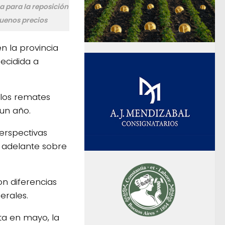
za para la reposición
uenos precios
n la provincia
ecidida a
 los remates
 un año.
perspectivas
a adelante sobre
n diferencias
erales.
ta en mayo, la