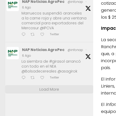
NAP Noticias AgroPec
@infonap
·
cotiza
6 Ago
genera
Marruecos suspendió aranceles
los $ 2
a la carne roja y abre una ventana
comercial para exportadores del
Impact
Mercosur @IPCVA
Twitter
La sec
Ranchm
NAP Noticias AgroPec
@infonap
·
que, a
6 Ago
incorp
La siembra de #girasol arrancó
con todo en el NEA
país.
@Bolsadecereales @asagirok
Twitter
El inf
Liniers
Load More
interna
El
Info
equipo