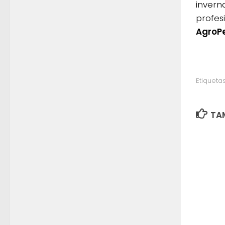
invern
profes
AgroP
Etiquetas
TAM