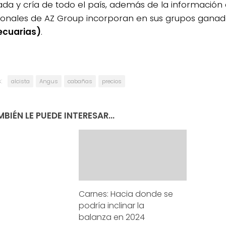
ada y cría de todo el país, además de la información 
ionales de AZ Group incorporan en sus grupos gana
ecuarias)
.
:
alcista
Angus
cabañas
precios
BIÉN LE PUEDE INTERESAR...
Carnes: Hacia donde se
podría inclinar la
balanza en 2024