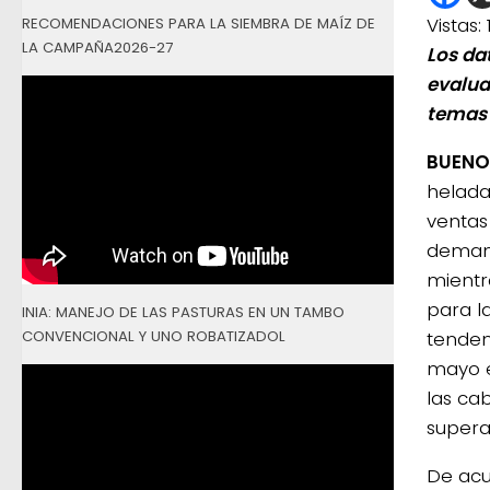
Vistas:
RECOMENDACIONES PARA LA SIEMBRA DE MAÍZ DE
LA CAMPAÑA2026-27
Los da
evalua
temas 
BUENOS
helada
ventas
demand
mientr
para l
INIA: MANEJO DE LAS PASTURAS EN UN TAMBO
CONVENCIONAL Y UNO ROBATIZADOL
tenden
mayo e
las ca
superar
De acu