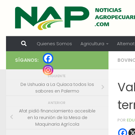
Skip to content
Quienes Somos
Agricultura
Alternat
SÍGANOS:
BOVIN
SIGUIENTE
Va
De Ushuaia a La Quiaca todos los
sabores en Palermo
te
ANTERIOR
Afat pidió financiamiento accesible
en la reunión de la Mesa de
POR
EDU
Maquinaria Agrícola