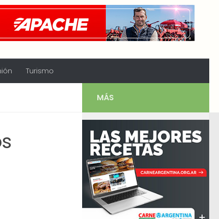
nión
Turismo
MÁS
os