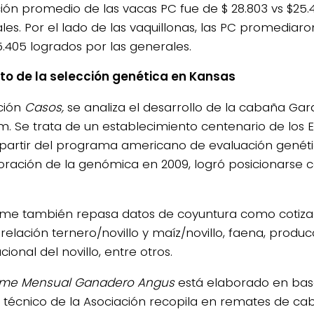
ción promedio de las vacas PC fue de $ 28.803 vs $25.
les. Por el lado de las vaquillonas, las PC promediaro
5.405 logrados por las generales.
o de la selección genética en Kansas
ción
Casos,
se analiza el desarrollo de la cabaña Gar
. Se trata de un establecimiento centenario de los 
 partir del programa americano de evaluación genéti
oración de la genómica en 2009, logró posicionarse 
orme también repasa datos de coyuntura como cotiza
, relación ternero/novillo y maíz/novillo, faena, produ
cional del novillo, entre otros.
rme Mensual Ganadero Angus
está elaborado en base
 técnico de la Asociación recopila en remates de ca