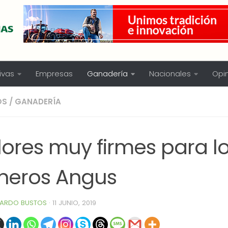
ivas
Empresas
Ganadería
Nacionales
Opi
OS
/
GANADERÍA
lores muy firmes para l
rneros Angus
ARDO BUSTOS
·
11 JUNIO, 2019