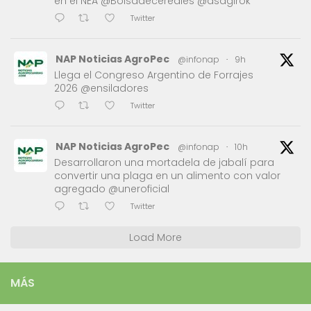
en el NEA @Bolsadecereales @asagirok
Twitter
NAP Noticias AgroPec
@infonap
·
9h
Llega el Congreso Argentino de Forrajes
2026 @ensiladores
Twitter
NAP Noticias AgroPec
@infonap
·
10h
Desarrollaron una mortadela de jabalí para
convertir una plaga en un alimento con valor
agregado @uneroficial
Twitter
Load More
MÁS