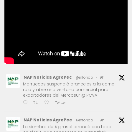
NAP Noticias AgroPec
@infonap
·
9h
Marruecos suspendió aranceles a la carne
roja y abre una ventana comercial para
exportadores del Mercosur @IPCVA
Twitter
NAP Noticias AgroPec
@infonap
·
9h
La siembra de #girasol arrancó con todo