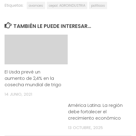
Etiquetas:
avances
cepal. AGROINDUSTRIA
políticas
TAMBIÉN LE PUEDE INTERESAR...
El Usda prevé un
aumento de 2,4% en la
cosecha mundial de trigo
14 JUNIO, 2021
América Latina: La región
debe fortalecer el
crecimiento económico
13 OCTUBRE, 2025