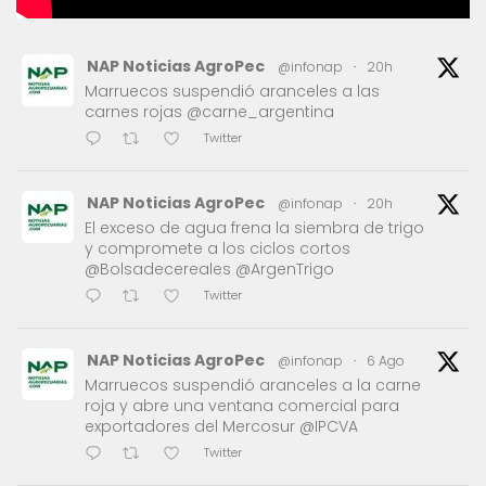
NAP Noticias AgroPec
@infonap
·
20h
Marruecos suspendió aranceles a las
carnes rojas @carne_argentina
Twitter
NAP Noticias AgroPec
@infonap
·
20h
El exceso de agua frena la siembra de trigo
y compromete a los ciclos cortos
@Bolsadecereales @ArgenTrigo
Twitter
NAP Noticias AgroPec
@infonap
·
6 Ago
Marruecos suspendió aranceles a la carne
roja y abre una ventana comercial para
exportadores del Mercosur @IPCVA
Twitter