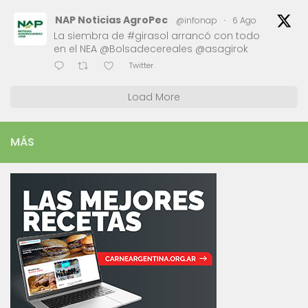
NAP Noticias AgroPec
@infonap
·
6 Ago
La siembra de #girasol arrancó con todo
en el NEA @Bolsadecereales @asagirok
Twitter
Load More
MÁS