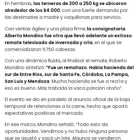
En hembras,
las terneras de 200 a 250 kg se ubicaron
alrededor de los $4.000
, con una fuerte demanda por
las destinadas a madre y vaquillonas para servicio.
Con ventas ágiles y una plaza firme,
la consignataria
Alberto Mondino fue otra que llevó adelante un exitoso
remate televisado de invernada y cría
, en el que se
comercializaron 11.750 cabezas.
Con una dinámica fluida, al finalizar el remate, Roberto
Mondino sintetizó:
“Fue un rematazo. Había hacienda del
sur de Entre Ríos, sur de Santa Fe, Córdoba, La Pampa,
San Luis y Mendoza
. Mucha hacienda se fue a recría y
eso es bueno. Más trabada la vaca parición otoño”.
El evento se dio en paralelo al anuncio oficial de la baja
temporal de retenciones a la carne, hecho que aportó
expectativas positivas al mercado.
En ese marco, Mondino señaló: “Todo esto da
oportunidades. Vendimos y no hubo ninguna persona
que se asustó y sacó un lote. Algunos se vendieron