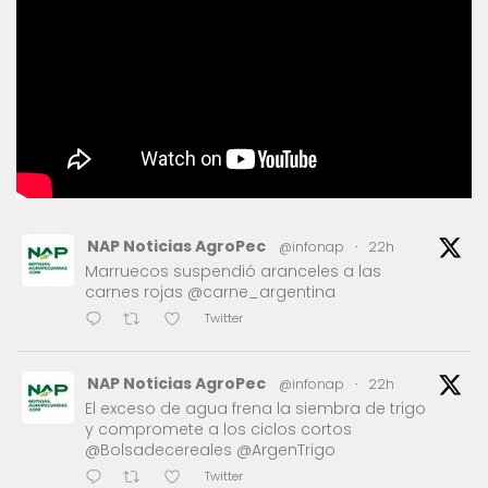
NAP Noticias AgroPec
@infonap
·
22h
Marruecos suspendió aranceles a las
carnes rojas @carne_argentina
Twitter
NAP Noticias AgroPec
@infonap
·
22h
El exceso de agua frena la siembra de trigo
y compromete a los ciclos cortos
@Bolsadecereales @ArgenTrigo
Twitter