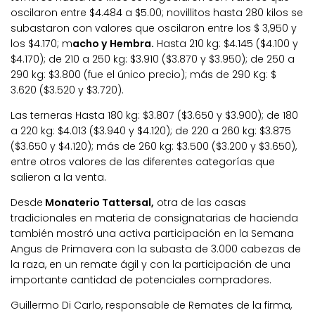
oscilaron entre $4.484 a $5.00; novillitos hasta 280 kilos se
subastaron con valores que oscilaron entre los $ 3,950 y
los $4.170; m
acho y Hembra.
Hasta 210 kg: $4.145 ($4.100 y
$4.170); de 210 a 250 kg: $3.910 ($3.870 y $3.950); de 250 a
290 kg: $3.800 (fue el único precio); más de 290 Kg: $
3.620 ($3.520 y $3.720).
Las terneras Hasta 180 kg: $3.807 ($3.650 y $3.900); de 180
a 220 kg: $4.013 ($3.940 y $4.120); de 220 a 260 kg: $3.875
($3.650 y $4.120); más de 260 kg: $3.500 ($3.200 y $3.650),
entre otros valores de las diferentes categorías que
salieron a la venta.
Desde
Monaterio Tattersal,
otra de las casas
tradicionales en materia de consignatarias de hacienda
también mostró una activa participación en la Semana
Angus de Primavera con la subasta de 3.000 cabezas de
la raza, en un remate ágil y con la participación de una
importante cantidad de potenciales compradores.
Guillermo Di Carlo, responsable de Remates de la firma,