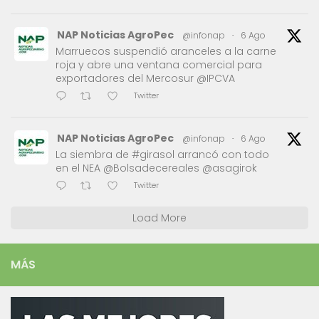
NAP Noticias AgroPec
@infonap
·
6 Ago
Marruecos suspendió aranceles a la carne
roja y abre una ventana comercial para
exportadores del Mercosur @IPCVA
Twitter
NAP Noticias AgroPec
@infonap
·
6 Ago
La siembra de #girasol arrancó con todo
en el NEA @Bolsadecereales @asagirok
Twitter
Load More
MÁS