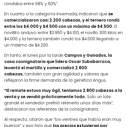
rondaba entre 58% y 60%”.
En cuanto a la categoría invernada, indicaron que
se
comercializaron casi 2.200 cabezas, y el ternero rondó
entre los $4.000 y $4.500 con un máximo de $4.500.
El
novillito anduvo entre $3.950 y $4.100, el novillo 300 kilos en
$4.000 y la ternera también rondó los $4.000 llegando a
un máximo de $4.200.
En tanto, el lunes por la tarde
Campos y Ganados, la
casa cosnignataria que lidera Oscar Subabarroca,
levantó el martillo y comercializó 2.800
cabezas,
también con gran agilidad y valores que
reflejaron la firme demanda de la genética Angus.
“El remate estuvo muy ágil, teníamos 2.800 cabezas a la
venta y se vendió prácticamente todo.
Solo un lote
grande el vendedor prefirió retenerlo unos días más”,
destacaron los referentes de la consignataria.
Al respecto, citaron que “los vientres que había eran muy
buenos” y eso hizo que
los precios estuvieran por