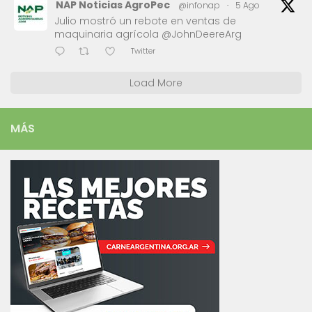
NAP Noticias AgroPec
@infonap
·
5 Ago
Julio mostró un rebote en ventas de
maquinaria agrícola @JohnDeereArg
Twitter
Load More
MÁS