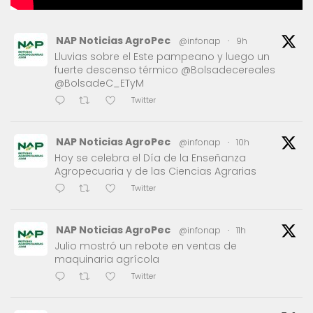
NAP Noticias AgroPec
@infonap
·
9h
Lluvias sobre el Este pampeano y luego un
fuerte descenso térmico @Bolsadecereales
@BolsadeC_ETyM
Twitter
NAP Noticias AgroPec
@infonap
·
10h
Hoy se celebra el Día de la Enseñanza
Agropecuaria y de las Ciencias Agrarias
Twitter
NAP Noticias AgroPec
@infonap
·
11h
Julio mostró un rebote en ventas de
maquinaria agrícola
Twitter