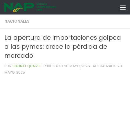
Skip to content
NACIONALES
La apertura de importaciones golpea
a las pymes: crece la pérdida de
mercado
POR
GABRIEL QUAIZEL
· PUBLICADO
20 MAYO, 2025
· ACTUALIZADO
20
MAYO, 2025