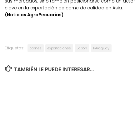
sus mercados, sino también posicionarse como un actor
clave en la exportación de carne de calidad en Asia.
(Noticias AgroPecuarias)
Etiquetas:
carnes
exportaciones
Japón
PAraguay
TAMBIÉN LE PUEDE INTERESAR...