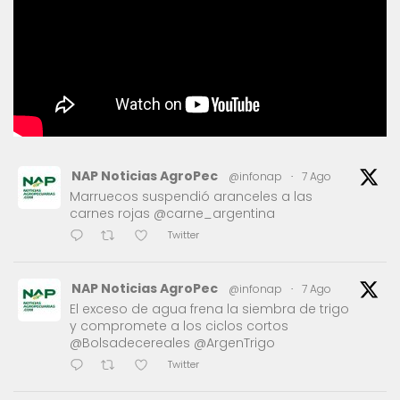
NAP Noticias AgroPec
@infonap
·
7 Ago
Marruecos suspendió aranceles a las
carnes rojas @carne_argentina
Twitter
NAP Noticias AgroPec
@infonap
·
7 Ago
El exceso de agua frena la siembra de trigo
y compromete a los ciclos cortos
@Bolsadecereales @ArgenTrigo
Twitter