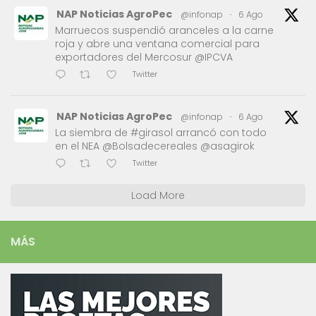
NAP Noticias AgroPec
@infonap
·
6 Ago
Marruecos suspendió aranceles a la carne
roja y abre una ventana comercial para
exportadores del Mercosur @IPCVA
Twitter
NAP Noticias AgroPec
@infonap
·
6 Ago
La siembra de #girasol arrancó con todo
en el NEA @Bolsadecereales @asagirok
Twitter
Load More
MÁS