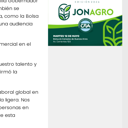
illa Gobernador
mbién se
a, como la Bolsa
 una audiencia
mercial en el
uestro talento y
firmó la
aboral global en
a ligera. Nos
personas en
e esta