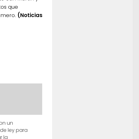
tos que
Romero.
(Noticias
on un
de ley para
r la