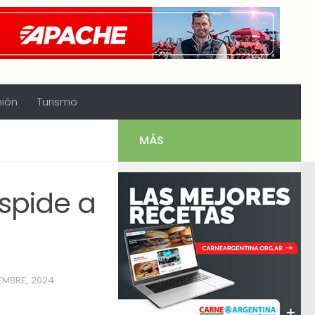
nión
Turismo
MÁS
espide a
EMBRE, 2024