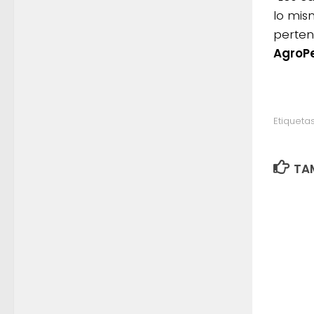
lo mis
perten
AgroP
Etiquetas
TAM