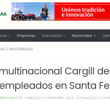
ivas
Empresas
Ganadería
Nacionales
Opi
SAS
/
NACIONALES
multinacional Cargill d
 empleados en Santa Fe
ARDO BUSTOS
· PUBLICADO
8 DICIEMBRE, 2024
· ACTUALIZADO
9 DICI