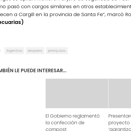
mo pasó con cargos similares en otros establecimien
ecen a Cargill en la provincia de Santa Fe”, marcó 
ecuarias)
:
Argentina
despidos
jerárquicos
BIÉN LE PUEDE INTERESAR...
El Gobierno reglamentó
Presentar
la confección de
proyecto 
compost
‘garantiza