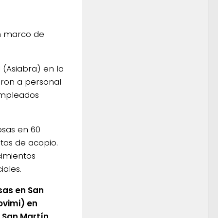
un marco de
 (Asiabra) en la
aron a personal
 empleados
osas en 60
tas de acopio.
cimientos
iales.
sas en San
ovimi) en
 San Martín,