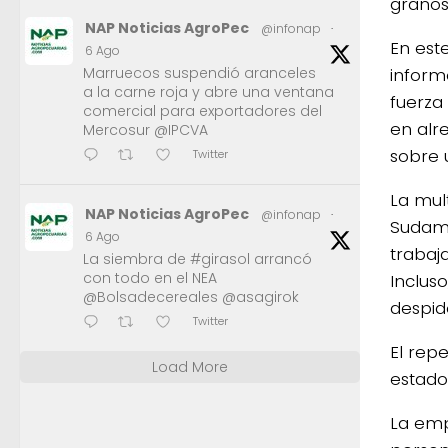
granos
NAP Noticias AgroPec
@infonap
·
En este
6 Ago
inform
Marruecos suspendió aranceles
a la carne roja y abre una ventana
fuerza
comercial para exportadores del
en alr
Mercosur @IPCVA
sobre u
Twitter
La mul
NAP Noticias AgroPec
@infonap
·
Sudamé
6 Ago
trabaj
La siembra de #girasol arrancó
con todo en el NEA
Inclus
@Bolsadecereales @asagirok
despid
Twitter
El repe
Load More
estado
La emp