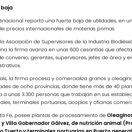
 baja
tinacional reportó una fuerte baja de utilidades, en 
de precios internacionales de materias primas.
a Asociación de Supervisores de la Industria Biodiésel
ina la firma avanza en unas 600 cesantías que afect
de convenio, gerentes, supervisores, jefes de área y
trativos.
país, la firma procesa y comercializa granos y oleagin
dades de ocho provincias, donde tiene más de 40 plan
 a unas 3.300 personas que trabajan en sus estable
iales, terminales portuarias, acopios y oficinas comerc
ta Fe, posee plantas de procesamiento de
Oleagino
 y Villa Gobernador Gálvez, de nutrición animal (Pr
 Tuerto y terminales portuarias en Puerto general