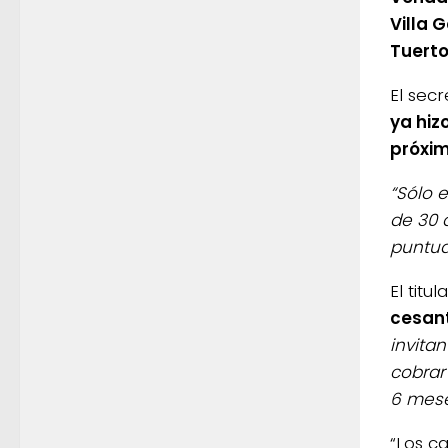
Villa 
Tuert
El sec
ya hiz
próxim
“Sólo 
de 30 d
puntua
El titu
cesan
invita
cobrar
6 mes
“Los c