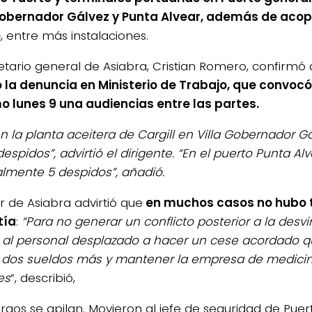
Gobernador Gálvez y Punta Alvear, además de aco
o
, entre más instalaciones.
retario general de Asiabra, Cristian Romero, confirmó
o la denuncia en Ministerio de Trabajo, que convocó
o lunes 9 una audiencias entre las partes.
en la planta aceitera de Cargill en Villa Gobernador 
espidos”, advirtió el dirigente. “En el puerto Punta A
lmente 5 despidos”, añadió.
lar de Asiabra advirtió que
en muchos casos no hubo 
tía
:
“Para no generar un conflicto posterior a la desv
n al personal desplazado a hacer un cese acordado qu
 dos sueldos más y mantener la empresa de medici
es
”, describió,
argos se apilan. Movieron al jefe de seguridad de Puer