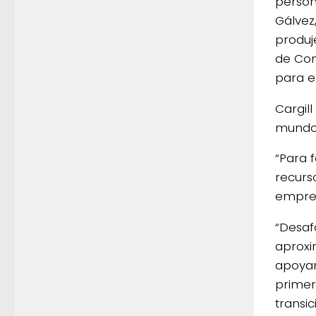
person
Gálvez
produj
de Com
para el
Cargil
mundo, 
“Para 
recurs
empre
“Desaf
aproxi
apoyar
primer
transi