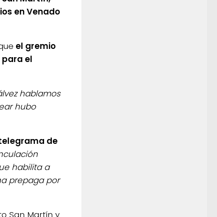
pios en Venado
 que
el gremio
 para el
Gálvez hablamos
lvear hubo
telegrama de
inculación
e habilita a
na prepaga por
to San Martín y