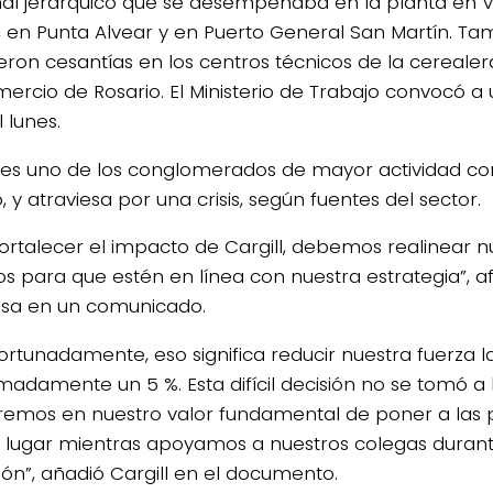
al jerárquico que se desempeñaba en la planta en V
, en Punta Alvear y en Puerto General San Martín. Ta
eron cesantías en los centros técnicos de la cerealer
ercio de Rosario. El Ministerio de Trabajo convocó a
 lunes.
l es uno de los conglomerados de mayor actividad co
y atraviesa por una crisis, según fuentes del sector.
fortalecer el impacto de Cargill, debemos realinear n
os para que estén en línea con nuestra estrategia”, a
sa en un comunicado.
ortunadamente, eso significa reducir nuestra fuerza l
madamente un 5 %. Esta difícil decisión no se tomó a l
emos en nuestro valor fundamental de poner a las 
 lugar mientras apoyamos a nuestros colegas durant
ción”, añadió Cargill en el documento.