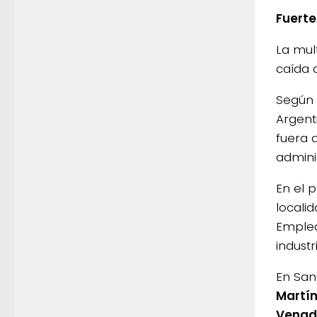
Fuerte
La mul
caída 
Según l
Argent
fuera 
adminis
En el 
locali
Emplea
industr
En San
Martín
Venado