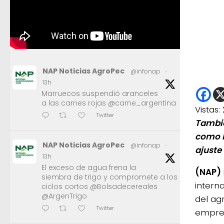
NAP Noticias AgroPec
@infonap
·
13h
Marruecos suspendió aranceles
a las carnes rojas @carne_argentina
Vistas:
Twitter
Tambié
como l
NAP Noticias AgroPec
@infonap
·
ajuste
13h
El exceso de agua frena la
(NAP)
siembra de trigo y compromete a los
intern
ciclos cortos @Bolsadecereales
@ArgenTrigo
del ag
Twitter
empres