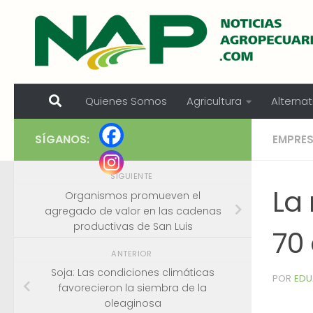
Skip to content
Quienes Somos
Agricultura
Alternat
SÍGANOS:
EMPRE
SIGUIENTE
La 
Organismos promueven el
agregado de valor en las cadenas
productivas de San Luis
70
ANTERIOR
Soja: Las condiciones climáticas
POR
EDU
favorecieron la siembra de la
oleaginosa