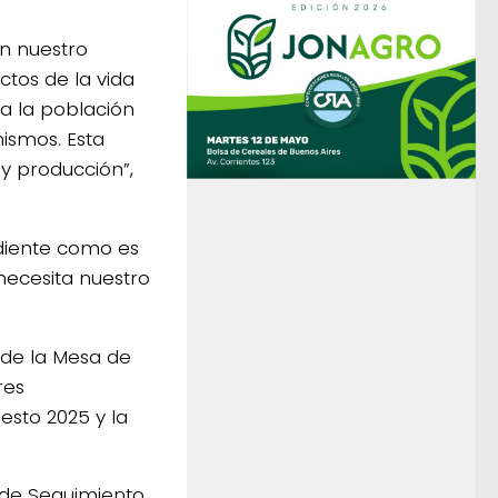
n nuestro
ctos de la vida
 a la población
mismos. Esta
y producción”,
ndiente como es
necesita nuestro
sde la Mesa de
res
sto 2025 y la
o de Seguimiento