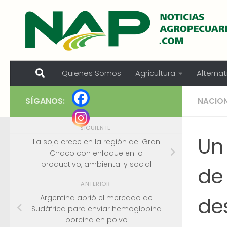
Skip to content
Quienes Somos
Agricultura
Alternat
SÍGANOS:
NACIO
SIGUIENTE
Un
La soja crece en la región del Gran
Chaco con enfoque en lo
productivo, ambiental y social
de 
ANTERIOR
des
Argentina abrió el mercado de
Sudáfrica para enviar hemoglobina
porcina en polvo