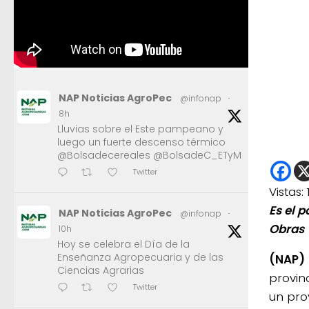
NAP Noticias AgroPec
@infonap
·
8h
Lluvias sobre el Este pampeano y
luego un fuerte descenso térmico
@Bolsadecereales @BolsadeC_ETyM
Twitter
Vistas:
Es el 
NAP Noticias AgroPec
@infonap
·
Obras 
10h
Hoy se celebra el Día de la
Enseñanza Agropecuaria y de las
(NAP)
Ciencias Agrarias
provin
Twitter
un pro