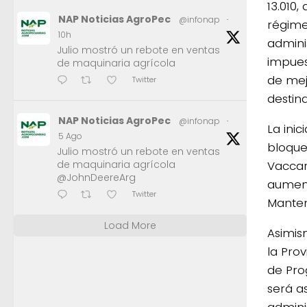
13.010,
NAP Noticias AgroPec
@infonap
·
régime
10h
adminis
Julio mostró un rebote en ventas
impuest
de maquinaria agrícola
de mej
Twitter
destin
NAP Noticias AgroPec
@infonap
·
La inic
5 Ago
bloque
Julio mostró un rebote en ventas
Vaccar
de maquinaria agrícola
@JohnDeereArg
aument
Twitter
Manten
Load More
Asimis
la Pro
de Pro
será a
adminis