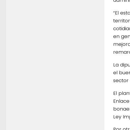
“El es
territo
cotidi
en gene
mejora
remarc
La dip
el bue
sector 
El pla
Enlace
bonaer
Ley Imp
Por ot