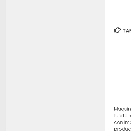
TAM
Maquina
fuerte 
con imp
produc