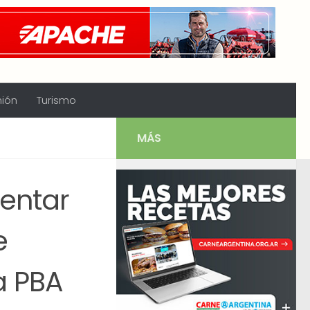
nión
Turismo
MÁS
entar
e
a PBA