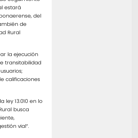
al estará
 bonaerense, del
 también de
ad Rural
ar la ejecución
 transitabilidad
usuarios;
de calificaciones
 ley 13.010 en lo
Rural busca
iente,
stión vial”.