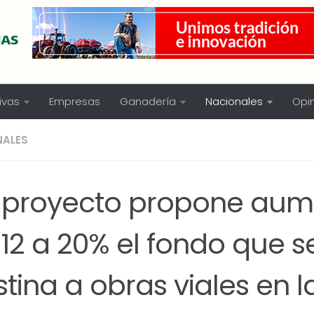
ivas
Empresas
Ganadería
Nacionales
Opi
NALES
 proyecto propone aum
12 a 20% el fondo que s
tina a obras viales en l