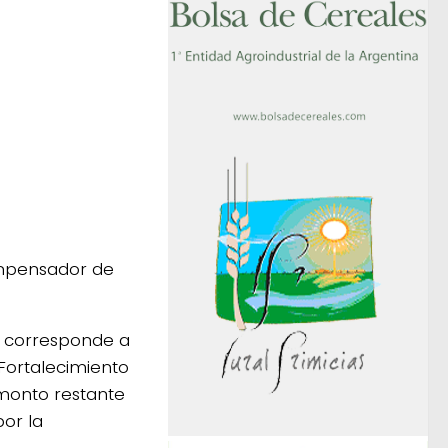
ompensador de
e corresponde a
 Fortalecimiento
monto restante
por la