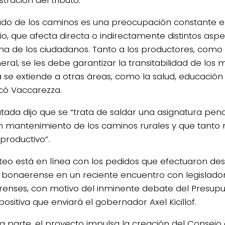
tado de los caminos es una preocupación constante e
rio, que afecta directa o indirectamente distintos aspe
ana de los ciudadanos. Tanto a los productores, como
ral, se les debe garantizar la transitabilidad de los 
 se extiende a otras áreas, como la salud, educación 
ó Vaccarezza.
utada dijo que se “trata de saldar una asignatura pe
n mantenimiento de los caminos rurales y que tanto 
productivo”.
nteo está en línea con los pedidos que efectuaron de
 bonaerense en un reciente encuentro con legislado
enses, con motivo del inminente debate del Presupue
ositiva que enviará el gobernador Axel Kicillof.
ra parte, el proyecto impulsa la creación del Consej