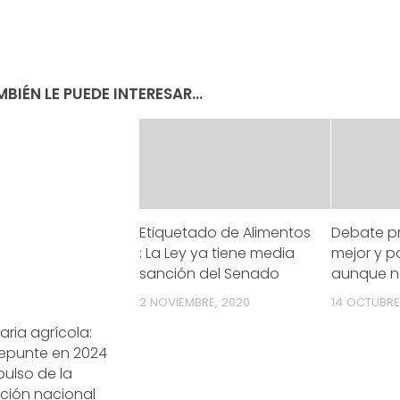
BIÉN LE PUEDE INTERESAR...
Etiquetado de Alimentos
Debate pr
: La Ley ya tiene media
mejor y p
sanción del Senado
aunque n
2 NOVIEMBRE, 2020
14 OCTUBRE,
ria agrícola:
repunte en 2024
ulso de la
ción nacional