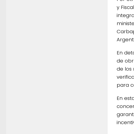
y Fisca
integr
minist
Carbap
Argent
En det
de obr
de los
verific
para c
En esta
concer
garant
incent