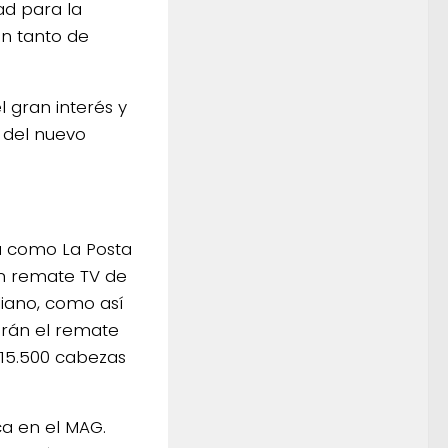
ad para la
ón tanto de
l gran interés y
n del nuevo
a como La Posta
un remate TV de
iano, como así
zarán el remate
s 15.500 cabezas
ica en el MAG.