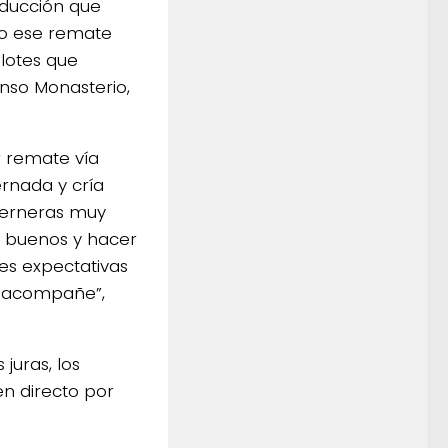
ducción que
do ese remate
lotes que
onso Monasterio,
r remate vía
rnada y cría
 terneras muy
y buenos y hacer
es expectativas
n acompañe”,
juras, los
en directo por