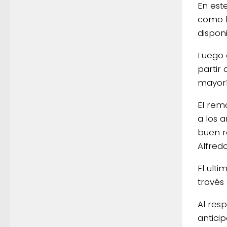
En est
como l
disponi
Luego 
partir 
mayorí
El rem
a los 
buen r
Alfred
El ult
través 
Al res
antici