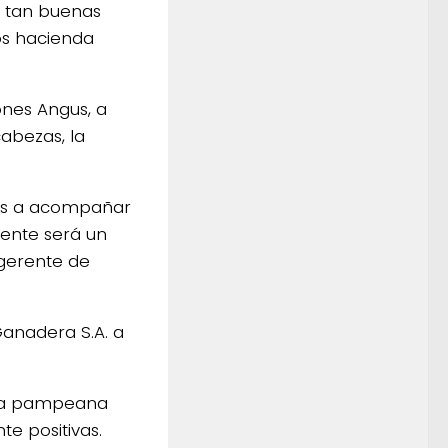
n tan buenas
os hacienda
ones Angus, a
cabezas, la
mos a acompañar
mente será un
 gerente de
Ganadera S.A. a
aria pampeana
e positivas.