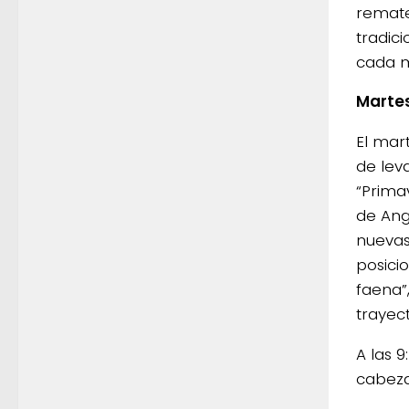
remate 
tradic
cada me
Martes
El mar
de lev
“Prima
de Ang
nuevas
posici
faena”
trayect
A las 
cabeza