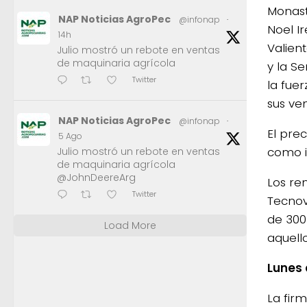
Monast
NAP Noticias AgroPec
@infonap
·
Noel I
14h
Valient
Julio mostró un rebote en ventas
de maquinaria agrícola
y la S
Twitter
la fue
sus ven
NAP Noticias AgroPec
@infonap
·
El pre
5 Ago
como i
Julio mostró un rebote en ventas
de maquinaria agrícola
@JohnDeereArg
Los re
Twitter
Tecnov
de 300
Load More
aquell
Lunes 
La fir