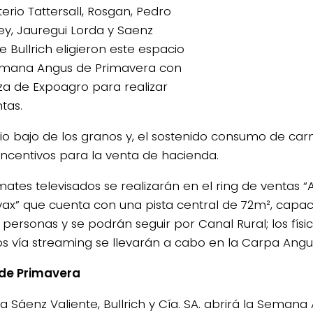
erio Tattersall, Rosgan, Pedro
rey, Jauregui Lorda y Saenz
e Bullrich eligieron este espacio
emana Angus de Primavera con
rza de Expoagro para realizar
tas.
cio bajo de los granos y, el sostenido consumo de ca
ncentivos para la venta de hacienda.
mates televisados se realizarán en el ring de ventas 
ax” que cuenta con una pista central de 72m², capa
 personas y se podrán seguir por Canal Rural; los físi
os vía streaming se llevarán a cabo en la Carpa Angu
de Primavera
ma Sáenz Valiente, Bullrich y Cía. SA. abrirá la Seman