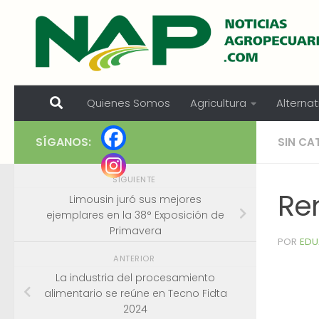
Skip to content
Quienes Somos
Agricultura
Alternat
SÍGANOS:
SIN CA
SIGUIENTE
Re
Limousin juró sus mejores
ejemplares en la 38° Exposición de
Primavera
POR
EDU
ANTERIOR
La industria del procesamiento
alimentario se reúne en Tecno Fidta
2024