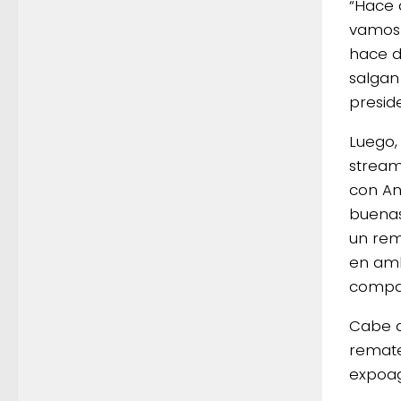
“Hace 
vamos 
hace d
salgan
presid
Luego,
stream
con An
buenas
un rem
en amb
compar
Cabe de
remate
expoag