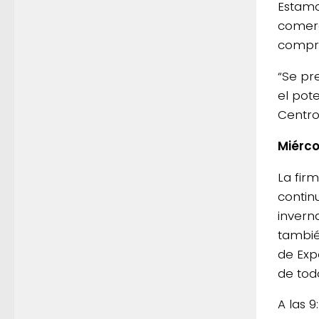
Estamo
comerc
compr
“Se pre
el pot
Centro
Miérco
La fir
contin
invern
tambié
de Exp
de todo
A las 9