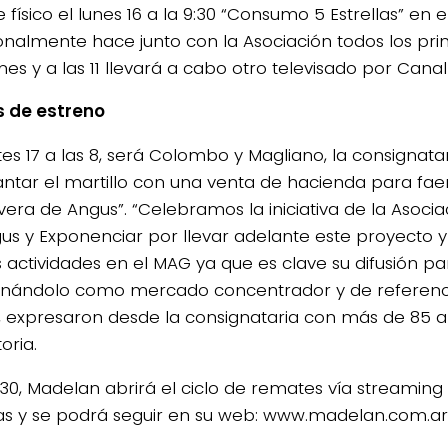
físico el lunes 16 a la 9:30 “Consumo 5 Estrellas” en 
ionalmente hace junto con la Asociación todos los pr
s y a las 11 llevará a cabo otro televisado por Canal 
 de estreno
tes 17 a las 8, será Colombo y Magliano, la consignat
antar el martillo con una venta de hacienda para fae
vera de Angus”. “Celebramos la iniciativa de la Asoci
us y Exponenciar por llevar adelante este proyecto 
 actividades en el MAG ya que es clave su difusión pa
onándolo como mercado concentrador y de referenci
, expresaron desde la consignataria con más de 85 
oria.
9:30, Madelan abrirá el ciclo de remates vía streamin
s y se podrá seguir en su web: www.madelan.com.ar