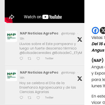
NAP Noticias AgroPec
@infonap
·
Vistas:
13h
Del 16
Lluvias sobre el Este pampeano y
luego un fuerte descenso térmico
Angus 
@Bolsadecereales @BolsadeC_ETyM
Twitter
(NAP)
Angus 
NAP Noticias AgroPec
y Expos
@infonap
·
14h
para l
Hoy se celebra el Día de la
lunes 1
Enseñanza Agropecuaria y de las
Ciencias Agrarias
En est
Twitter
Vicar 