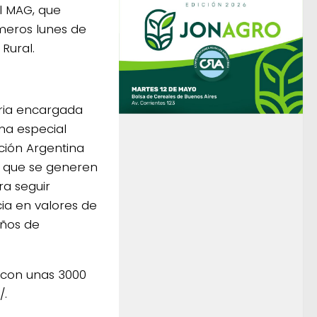
el MAG, que
imeros lunes de
Rural.
aria encargada
na especial
ación Argentina
y que se generen
ra seguir
a en valores de
años de
g con unas 3000
/.