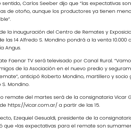
e sentido, Carlos Seeber dijo que “las expectativas so
as de otoño, aunque los productores ya tienen men
ble”.
de la inauguración del Centro de Remates y Exposici
de las 14 Alfredo S. Mondino pondrá a la venta 10.000 
a Angus.
ate Faenar TV será televisado por Canal Rural. “Va
amigos de la Asociación en el nuevo predio y segura
emate”, anticipó Roberto Mondino, martillero y socio
o S. Mondino.
imo remate del martes será de la consignataria Vicar 
de https://vicar.com.ar/ a partir de las 15.
pecto, Ezequiel Gesualdi, presidente de la consignat
pó que «las expectativas para el remate son sumament