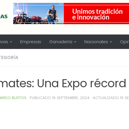
ivas
Empresas
Ganadería
Nacionales
Opi
TEGORÍA
mates: Una Expo récord
ARDO BUSTOS
· PUBLICADO
16 SEPTIEMBRE, 2024
· ACTUALIZADO
15 S