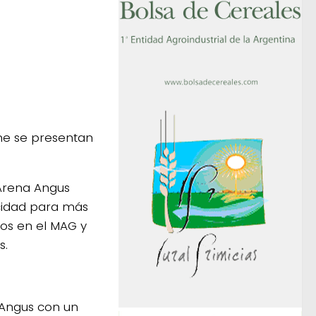
rne se presentan
“Arena Angus
cidad para más
cos en el MAG y
s.
a Angus con un