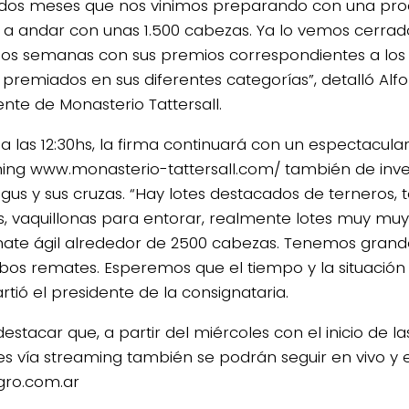
dos meses que nos vinimos preparando con una pro
a andar con unas 1.500 cabezas. Ya lo vemos cerra
os semanas con sus premios correspondientes a los 
 premiados en sus diferentes categorías”, detalló Alf
ente de Monasterio Tattersall.
 a las 12:30hs, la firma continuará con un espectacula
ing www.monasterio-tattersall.com/ también de inve
gus y sus cruzas. “Hay lotes destacados de terneros,
, vaquillonas para entorar, realmente lotes muy mu
ate ágil alrededor de 2500 cabezas. Tenemos grand
os remates. Esperemos que el tiempo y la situació
tió el presidente de la consignataria.
stacar que, a partir del miércoles con el inicio de las 
s vía streaming también se podrán seguir en vivo y 
ro.com.ar