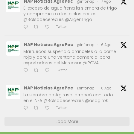
NAP Noticias AgroPec
@infonap
·
7 Ago
El exceso de agua frena la siembra de trigo
y compromete a los ciclos cortos
@Bolsadecereales @ArgenTrigo
Twitter
NAP Noticias AgroPec
@infonap
·
6 Ago
Marruecos suspendió aranceles a la carne
roja y abre una ventana comercial para
exportadores del Mercosur @IPCVA
Twitter
NAP Noticias AgroPec
@infonap
·
6 Ago
La siembra de #girasol arrancó con todo
en el NEA @Bolsadecereales @asagirok
Twitter
Load More