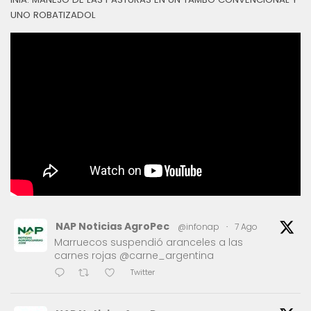
UNO ROBATIZADOL
NAP Noticias AgroPec
@infonap
·
7 Ago
Marruecos suspendió aranceles a las
carnes rojas @carne_argentina
Twitter