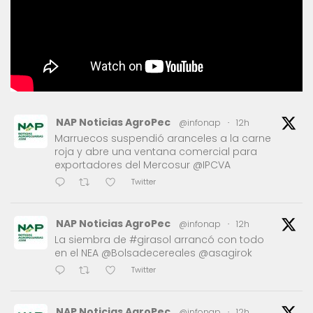
NAP Noticias AgroPec
@infonap
·
12h
Marruecos suspendió aranceles a la carne
roja y abre una ventana comercial para
exportadores del Mercosur @IPCVA
Twitter
NAP Noticias AgroPec
@infonap
·
12h
La siembra de #girasol arrancó con todo
en el NEA @Bolsadecereales @asagirok
Twitter
NAP Noticias AgroPec
@infonap
·
12h