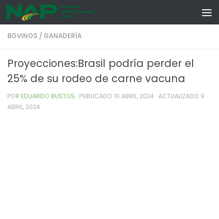
Skip to content
BOVINOS
/
GANADERÍA
Proyecciones:Brasil podría perder el
25% de su rodeo de carne vacuna
POR
EDUARDO BUSTOS
· PUBLICADO
10 ABRIL, 2024
· ACTUALIZADO
9
ABRIL, 2024