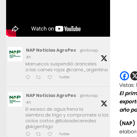
NAP Noticias AgroPec
@infonap
·
4h
Marruecos suspendió aranceles
a las carnes rojas @carne_argentina
Twitter
Vistas:
El pri
NAP Noticias AgroPec
@infonap
·
export
4h
El exceso de agua frena la
año pa
siembra de trigo y compromete a los
ciclos cortos @Bolsadecereales
(NAP)
@ArgenTrigo
elabor
Twitter