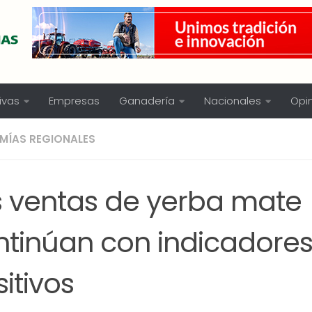
ivas
Empresas
Ganadería
Nacionales
Opi
MÍAS REGIONALES
s ventas de yerba mate
ntinúan con indicadore
itivos