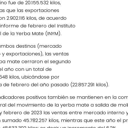
no fue de 20.155.532 kilos,
as que las exportaciones
n 2.902.116 kilos, de acuerdo
informe de febrero del Instituto
l de la Yerba Mate (INYM).
ambos destinos (mercado
o y exportaciones), las ventas
ba mate cerraron el segundo
l año con un total de
.648 kilos, ubicándose por
 de febrero del año pasado (22.857.291 kilos).
indicadores positivos también se mantienen en la c
ral del movimiento de la yerba mate a salida de moli
y febrero de 2023 las ventas entre mercado interno 
 sumado 45.782.257 kilos, mientras que este año el p
ó 48.633.392 kilos; es decir un incremento del 6,2%.