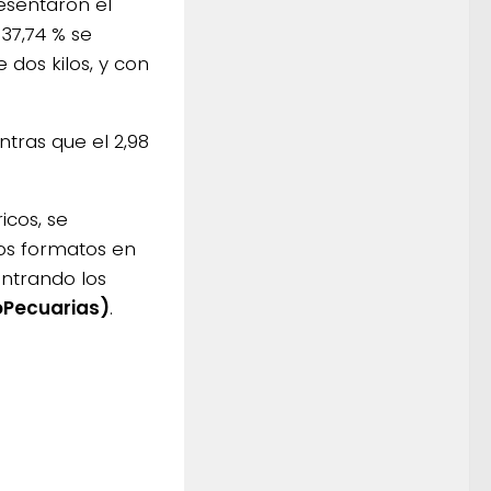
esentaron el
37,74 % se
 dos kilos, y con
ntras que el 2,98
icos, se
tos formatos en
entrando los
oPecuarias)
.