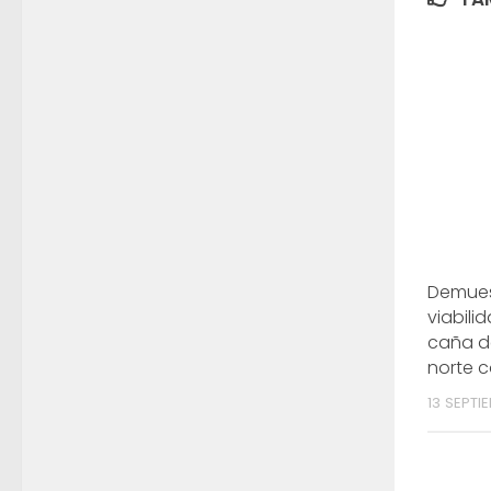
Demues
viabili
caña d
norte c
13 SEPTI