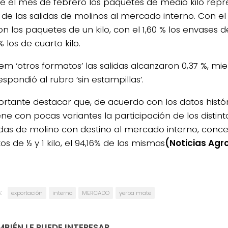
e el mes de febrero los paquetes de medio kilo repr
 de las salidas de molinos al mercado interno. Con el 
n los paquetes de un kilo, con el 1,60 % los envases de
% los de cuarto kilo.
tem ‘otros formatos’ las salidas alcanzaron 0,37 %, mie
spondió al rubro ‘sin estampillas’.
ortante destacar que, de acuerdo con los datos histór
ne con pocas variantes la participación de los distin
lidas de molino con destino al mercado interno, conc
s de ½ y 1 kilo, el 94,16% de las mismas
(Noticias Agr
:
exportación
interno
MERCADO
yerba mate
BIÉN LE PUEDE INTERESAR...