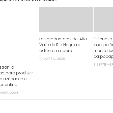
Los productores del Alto
El Senasa 
Valle de Río Negro no
inscripci
adhieren al paro
monitori
carpoca
10 MARZO, 2020
3 SEPTIEMBR
tran la
dad para producir
e azúcar en el
orrentino
EMBRE, 2024