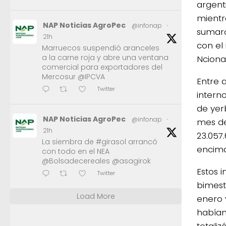
argenti
mientr
NAP Noticias AgroPec
@infonap
·
sumaro
21h
con el 
Marruecos suspendió aranceles
a la carne roja y abre una ventana
Nciona
comercial para exportadores del
Mercosur @IPCVA
Entre 
Twitter
intern
de yer
NAP Noticias AgroPec
@infonap
·
mes de
21h
23.057
La siembra de #girasol arrancó
encima
con todo en el NEA
@Bolsadecereales @asagirok
Estos 
Twitter
bimest
Load More
enero 
habían
totaliz