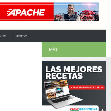
nión
Turismo
MÁS
s