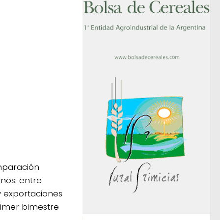
omparación
nos: entre
y exportaciones
rimer bimestre