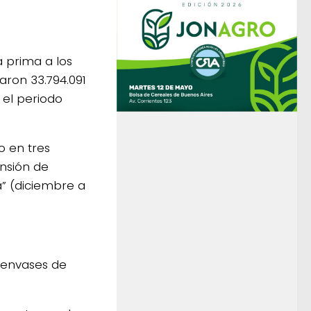
a prima a los
aron 33.794.091
 el periodo
o en tres
ensión de
a” (diciembre a
 envases de