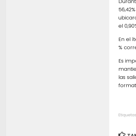
Durant
56,42%
ubicaro
el 0,90
En el í
% corre
Es imp
mantie
las sa
formato
Etiquetas
TAM