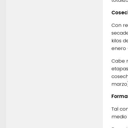
Cosec
Con re
secade
kilos 
enero 
Cabe r
etapas
cosech
marzo)
Forma
Tal co
medio 