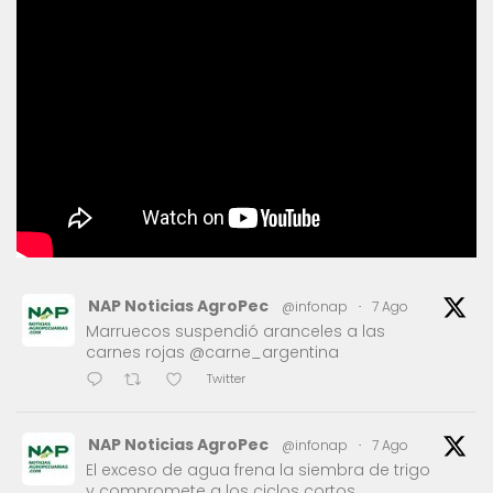
NAP Noticias AgroPec
@infonap
·
7 Ago
Marruecos suspendió aranceles a las
carnes rojas @carne_argentina
Twitter
NAP Noticias AgroPec
@infonap
·
7 Ago
El exceso de agua frena la siembra de trigo
y compromete a los ciclos cortos