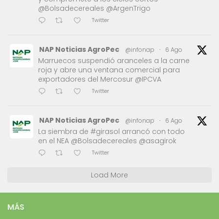
@Bolsadecereales @ArgenTrigo
Twitter
NAP Noticias AgroPec
@infonap
·
6 Ago
Marruecos suspendió aranceles a la carne
roja y abre una ventana comercial para
exportadores del Mercosur @IPCVA
Twitter
NAP Noticias AgroPec
@infonap
·
6 Ago
La siembra de #girasol arrancó con todo
en el NEA @Bolsadecereales @asagirok
Twitter
Load More
MÁS