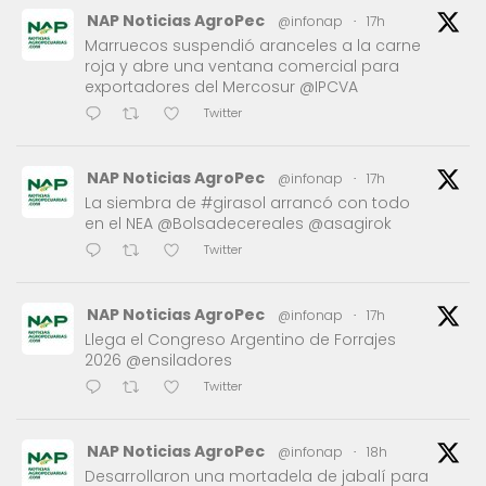
NAP Noticias AgroPec
@infonap
·
17h
Marruecos suspendió aranceles a la carne
roja y abre una ventana comercial para
exportadores del Mercosur @IPCVA
Twitter
NAP Noticias AgroPec
@infonap
·
17h
La siembra de #girasol arrancó con todo
en el NEA @Bolsadecereales @asagirok
Twitter
NAP Noticias AgroPec
@infonap
·
17h
Llega el Congreso Argentino de Forrajes
2026 @ensiladores
Twitter
NAP Noticias AgroPec
@infonap
·
18h
Desarrollaron una mortadela de jabalí para