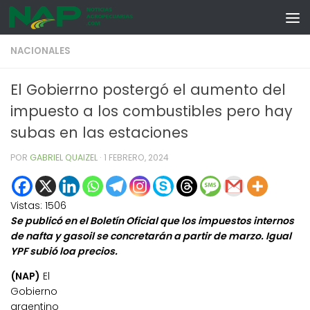
Skip to content
NACIONALES
El Gobierrno postergó el aumento del
impuesto a los combustibles pero hay
subas en las estaciones
POR
GABRIEL QUAIZEL
·
1 FEBRERO, 2024
Vistas:
1506
Se publicó en el Boletín Oficial que los impuestos internos
de nafta y gasoil se concretarán a partir de marzo. Igual
YPF subió loa precios.
(NAP)
El
Gobierno
argentino