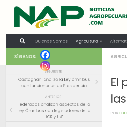
Skip to content
Quienes Somos
Agricultura
Alternat
SÍGANOS:
AGRIC
SIGUIENTE
El 
Castagnani analizó la Ley ómnibus
con funcionarios de Presidencia
las
ANTERIOR
Federados analizan aspectos de la
Ley Ómnibus con legisladores de la
POR
EDU
UCR y UxP