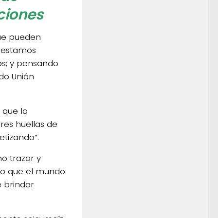
ciones
ue pueden
; estamos
nos; y pensando
do Unión
 que la
res huellas de
etizando”.
o trazar y
lgo que el mundo
 brindar