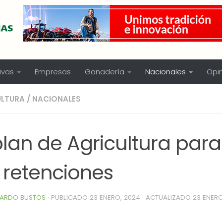
ivas
Empresas
Ganadería
Nacionales
Opi
ULTURA
/
NACIONALES
plan de Agricultura para
 retenciones
ARDO BUSTOS
· PUBLICADO
23 ENERO, 2024
· ACTUALIZADO
23 ENERO