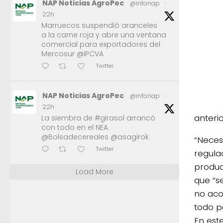
NAP Noticias AgroPec
@infonap
·
22h
Marruecos suspendió aranceles
a la carne roja y abre una ventana
comercial para exportadores del
Mercosur @IPCVA
Twitter
NAP Noticias AgroPec
@infonap
·
22h
anterio
La siembra de #girasol arrancó
con todo en el NEA
@Bolsadecereales @asagirok
“Nece
Twitter
regula
produc
Load More
que “s
no aco
todo p
En este