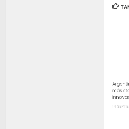
TAM
Argenti
más st
innova
14 SEPTI