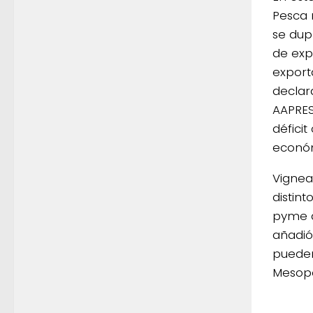
Pesca 
se dupl
de exp
export
declar
AAPRES
défici
económ
Vignea
distin
pyme a
añadió
pueden
Mesopo