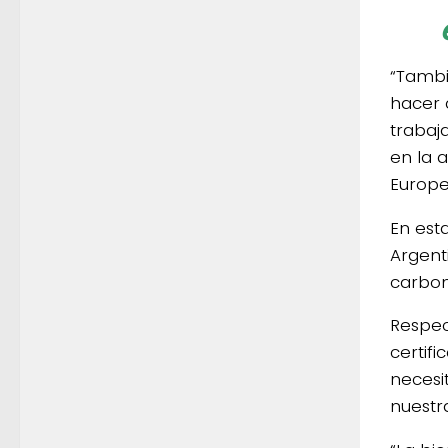
“Tambi
hacer 
trabaja
en la 
Europe
En est
Argent
carbon
Respec
certif
necesi
nuestr