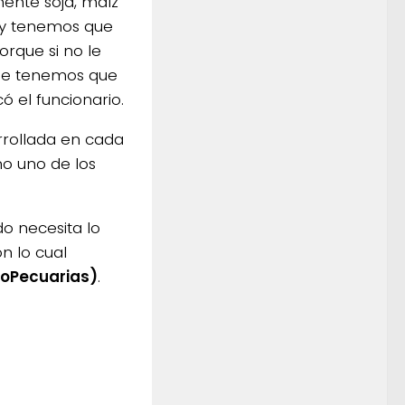
mente soja, maíz
o y tenemos que
rque si no le
que tenemos que
ó el funcionario.
rrollada en cada
mo uno de los
o necesita lo
n lo cual
roPecuarias)
.