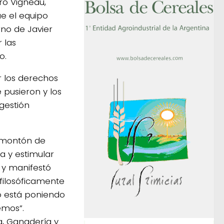
ro Vigneau,
ue el equipo
no de Javier
 las
o.
ar los derechos
 pusieron y los
gestión
 montón de
a y estimular
 y manifestó
filosóficamente
 está poniendo
emos”.
ra, Ganadería y