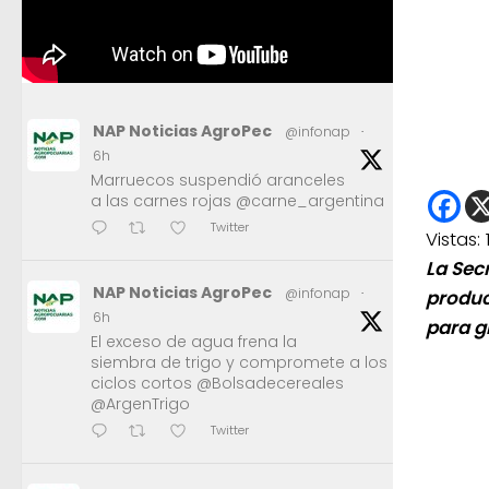
NAP Noticias AgroPec
@infonap
·
6h
Marruecos suspendió aranceles
a las carnes rojas @carne_argentina
Twitter
Vistas:
La Sec
NAP Noticias AgroPec
@infonap
·
produc
6h
para g
El exceso de agua frena la
siembra de trigo y compromete a los
ciclos cortos @Bolsadecereales
@ArgenTrigo
Twitter