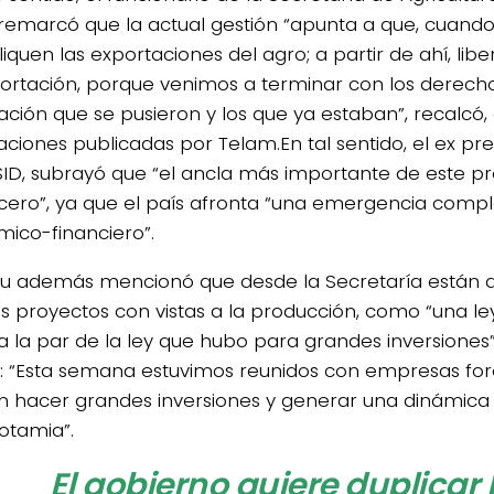
remarcó que la actual gestión “apunta a que, cuando 
iquen las exportaciones del agro; a partir de ahí, lib
ortación, porque venimos a terminar con los derech
ación que se pusieron y los que ya estaban”, recalcó,
aciones publicadas por Telam.En tal sentido, el ex pr
ID, subrayó que “el ancla más importante de este pr
t cero”, ya que el país afronta “una emergencia compl
ico-financiero”.
u además mencionó que desde la Secretaría están 
tos proyectos con vistas a la producción, como “una le
 la par de la ley que hubo para grandes inversiones”,
: “Esta semana estuvimos reunidos con empresas for
 hacer grandes inversiones y generar una dinámica d
tamia”.
El gobierno quiere duplicar 