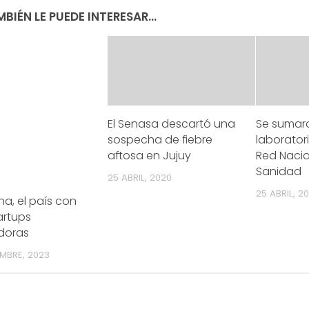
BIÉN LE PUEDE INTERESAR...
El Senasa descartó una
Se sumar
sospecha de fiebre
laborator
aftosa en Jujuy
Red Nacio
Sanidad
25 ABRIL, 2020
25 ABRIL, 20
na, el país con
artups
doras
EMBRE, 2023