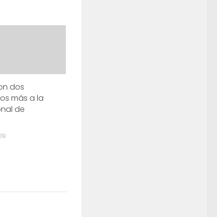
on dos
ios más a la
nal de
19