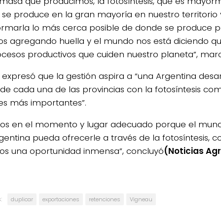
omasa que producimos, la fotosíntesis, que es mayor
o, se produce en la gran mayoría en nuestro territori
ormarla lo más cerca posible de donde se produce po
s agregando huella y el mundo nos está diciendo 
rocesos productivos que cuiden nuestro planeta”, marc
 expresó que la gestión aspira a “una Argentina desa
 de cada una de las provincias con la fotosíntesis co
es más importantes”.
os en el momento y lugar adecuado porque el mund
entina pueda ofrecerle a través de la fotosíntesis, co
s una oportunidad inmensa”, concluyó
(Noticias Ag
:
duplicar
exportaciones
retenciones
Vigneau