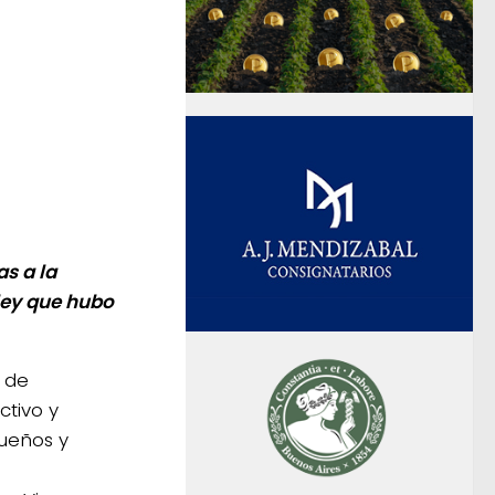
as a la
ley que hubo
o de
ctivo y
ueños y
s