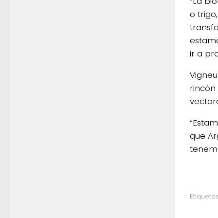
“La bi
o trig
transf
estamo
ir a p
Vigneu
rincón
vector
“Estam
que Arg
tenemo
Etiquetas