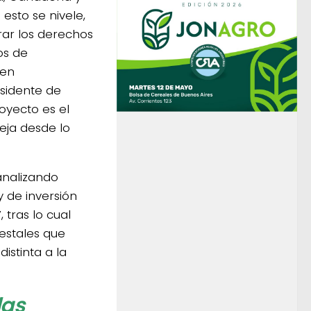
esto se nivele,
erar los derechos
os de
 en
esidente de
oyecto es el
eja desde lo
analizando
y de inversión
 tras lo cual
estales que
istinta a la
las