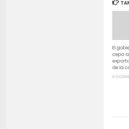
TAM
El gobie
cepo a
export
de la 
9 DICIEM