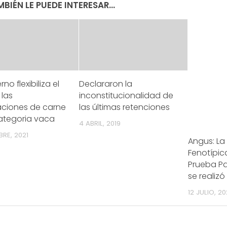
BIÉN LE PUEDE INTERESAR...
rno flexibiliza el
Declararon la
 las
inconstitucionalidad de
aciones de carne
las últimas retenciones
categoria vaca
4 ABRIL, 2019
BRE, 2021
Angus: La
Fenotípic
Prueba Pas
se realizó
12 JULIO, 2