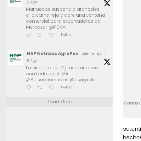
6 Ago
Marruecos suspendió aranceles
a la carne roja y abre una ventana
comercial para exportadores del
Mercosur @IPCVA
Twitter
NAP Noticias AgroPec
@infonap
·
6 Ago
La siembra de #girasol arrancó
con todo en el NEA
@Bolsadecereales @asagirok
Twitter
Load More
Carlos 
autent
hechos