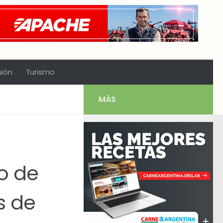
nión
Turismo
MÁS
lo de
s de