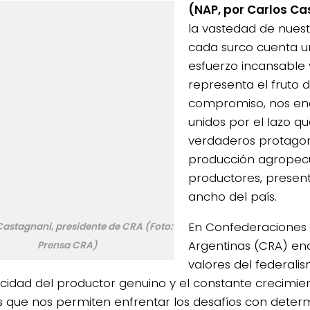
(NAP, por Carlos C
la vastedad de nuest
cada surco cuenta un
esfuerzo incansable
representa el fruto 
compromiso, nos e
unidos por el lazo qu
verdaderos protagon
producción agropecu
productores, present
ancho del país.
En Confederaciones 
Castagnani, presidente de CRA (Foto:
Argentinas (CRA) en
Prensa CRA)
valores del federalis
icidad del productor genuino y el constante crecimient
 que nos permiten enfrentar los desafíos con deter