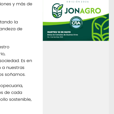
ciones y más de
tando la
randeza de
estro
io,
sociedad. Es en
n a nuestras
dos soñamos.
opecuaria,
mos de cada
llo sostenible,