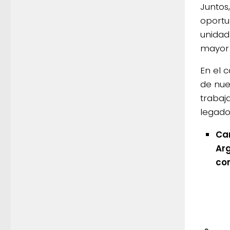
Juntos
oportu
unidad
mayor 
En el 
de nue
trabaj
legado 
Car
Arg
co