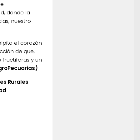
de
d, donde la
ias, nuestro
lpita el corazón
icción de que,
fructíferas y un
groPecuarias)
es Rurales
dad