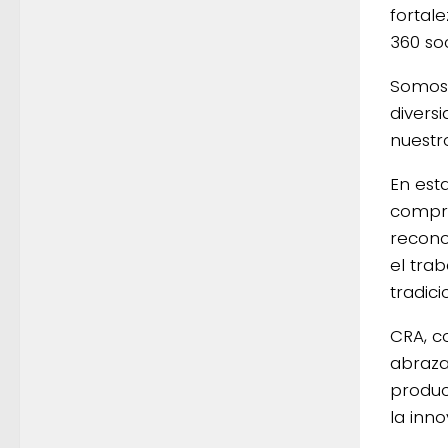
fortal
360 so
Somos 
divers
nuestr
En est
compro
recono
el trab
tradic
CRA, c
abraza
produc
la inno