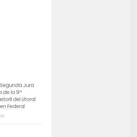
 Segunda Jura
a de la 9ª
toril del Litoral
 en Federal
025