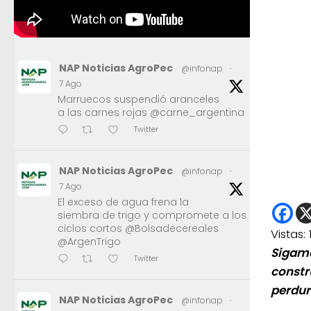
NAP Noticias AgroPec
@infonap
·
7 Ago
Marruecos suspendió aranceles
a las carnes rojas @carne_argentina
Twitter
NAP Noticias AgroPec
@infonap
·
7 Ago
El exceso de agua frena la
siembra de trigo y compromete a los
ciclos cortos @Bolsadecereales
Vistas:
@ArgenTrigo
Sigamo
Twitter
constr
perdure
NAP Noticias AgroPec
@infonap
·