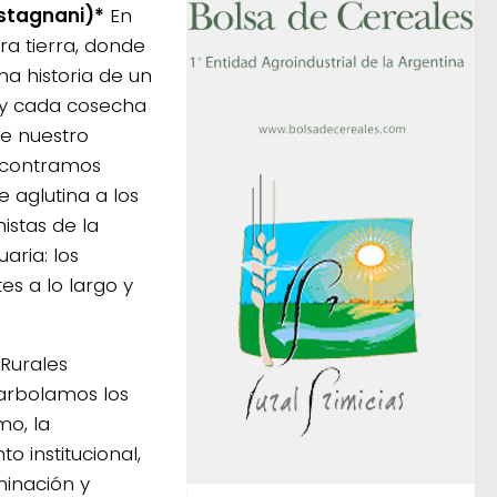
astagnani)*
En
ra tierra, donde
a historia de un
 y cada cosecha
de nuestro
ncontramos
e aglutina a los
istas de la
aria: los
es a lo largo y
Rurales
arbolamos los
mo, la
o institucional,
minación y