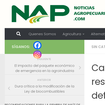
Skip to content
Quienes Somos
Agricultura
Alternat
SÍGANOS:
SIN CA
SIGUIENTE
Ca
El impacto del paquete económico
de emergencia en la agroindustria
res
ANTERIOR
Dura crítica a la modificación de la
de
Ley de biocombustibles
RECOMENDACIONES PARA LA SIEMBRA DE MAÍZ DE