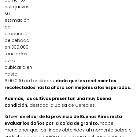
aumentó
este jueves
su
estimación
de
producción
de cebada
en 300.000
toneladas
para
cubicarla en
hasta
5.00.000 de toneladas,
dado que los rendimientos
recolectados hasta ahora son mejores a los esperados.
Además, los cultivos presentan una muy buena
condición,
destacó la Bolsa de Cereales.
Si bien
en el sur de la provincia de Buenos Aires resta
evaluar los daños por la caída de granizo,
“cabe
mencionar que los rindes obtenidos al momento sobre el
sudeste de de la región son los que sostienen nuestra