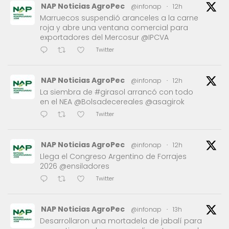
NAP Noticias AgroPec
@infonap
·
12h
Marruecos suspendió aranceles a la carne
roja y abre una ventana comercial para
exportadores del Mercosur @IPCVA
Twitter
NAP Noticias AgroPec
@infonap
·
12h
La siembra de #girasol arrancó con todo
en el NEA @Bolsadecereales @asagirok
Twitter
NAP Noticias AgroPec
@infonap
·
12h
Llega el Congreso Argentino de Forrajes
2026 @ensiladores
Twitter
NAP Noticias AgroPec
@infonap
·
13h
Desarrollaron una mortadela de jabalí para