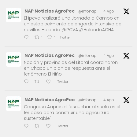
NAP Noticias AgroPec
@infonap
·
4 Ago
El Ipcva realizará una Jornada a Campo en
un establecimiento de engorde intensivo de
novillos Holando @IPCVA @HolandoACHA
Twitter
1
1
NAP Noticias AgroPec
@infonap
·
4 Ago
Nación y provincias del Litoral coordinaron
en Chaco un plan de respuesta ante el
fenómeno El Niño
Twitter
NAP Noticias AgroPec
@infonap
·
4 Ago
Congreso Aapresid: 'escuchar al suelo es el
1er paso para construir una agricultura
sustentable'
Twitter