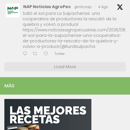
NAP Noticias AgroPec
@infonap
·
4 Ago
Salió el sol para La Suipachense: una
cooperativa de productores la rescató de la
quiebra y volvió a producir
https://www.noticiasagropecuarias.com/2026/08/0
el-sol-para-la-suipachense-una-cooperativa-
de-productores-la-rescato-de-la-quiebra-y-
volvio-a-producir/@Ruralsuipacha
Twitter
Load More
MÁS