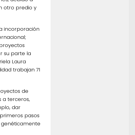
 otro predio y
a incorporación
ernacional;
 proyectos
r su parte la
riela Laura
idad trabajan 71
royectos de
s a terceros,
plo, dar
s primeros pasos
s genéticamente