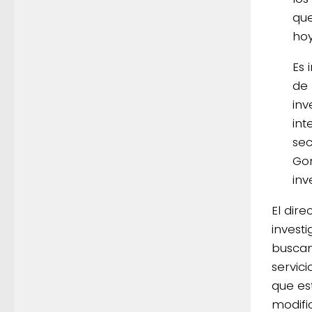
que
hoy
Es 
de 
inv
int
sec
Gon
inv
El dir
investi
buscan
servic
que es
modifi