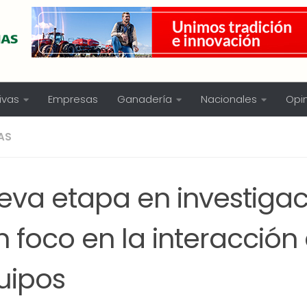
ivas
Empresas
Ganadería
Nacionales
Opi
AS
eva etapa en investigac
 foco en la interacción
uipos