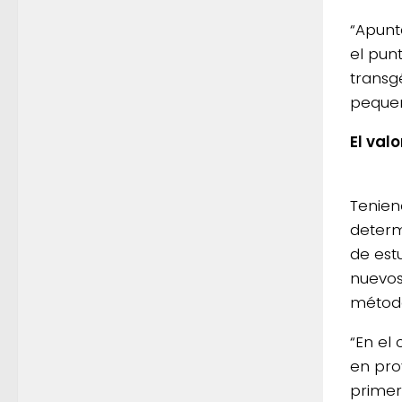
“Apunt
el pun
transg
pequeñ
El val
Tenien
determ
de est
nuevos
método
“En el
en pro
primera