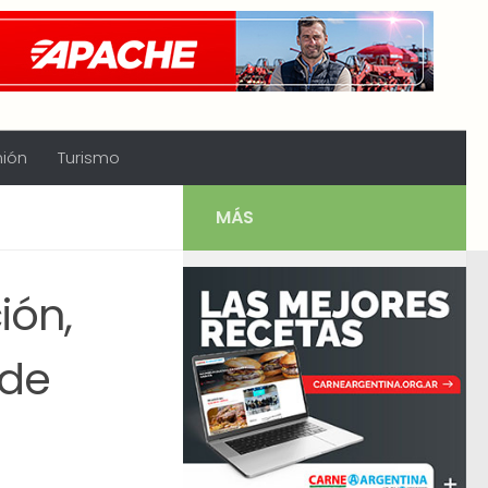
nión
Turismo
MÁS
ión,
 de