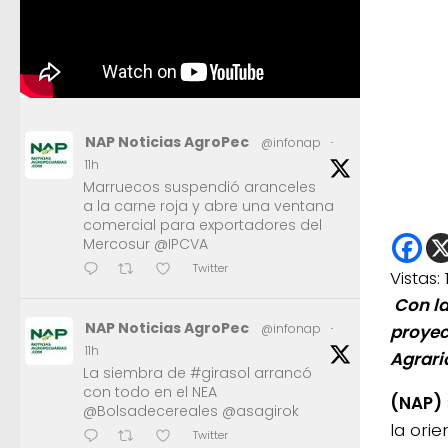
NAP Noticias AgroPec
@infonap
·
11h
Marruecos suspendió aranceles
a la carne roja y abre una ventana
comercial para exportadores del
Mercosur @IPCVA
Twitter
Vistas:
Con la
NAP Noticias AgroPec
@infonap
·
proyec
11h
Agrari
La siembra de #girasol arrancó
con todo en el NEA
(NAP)
@Bolsadecereales @asagirok
la orie
Twitter