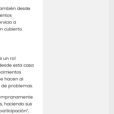
también desde
ventos
rvicio a
n cubierto.
e un rol
desde esta casa
ocimientos
ue hacen al
n de problemas.
r tempranamente
s, haciendo sus
articipación”,