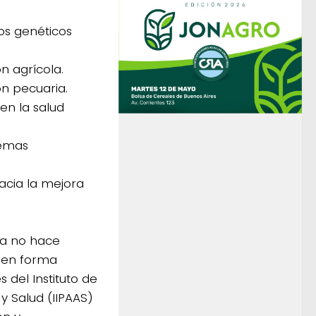
os genéticos
n agrícola.
ón pecuaria.
en la salud
temas
acia la mejora
ta no hace
n en forma
s del Instituto de
y Salud (IIPAAS)