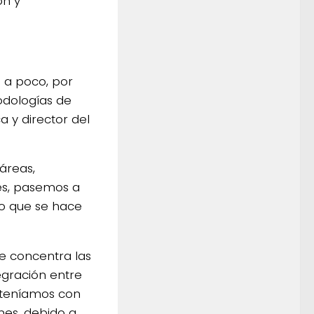
ón y
e a poco, por
odologías de
a y director del
áreas,
es, pasemos a
 lo que se hace
e concentra las
egración entre
e teníamos con
nes, debido a