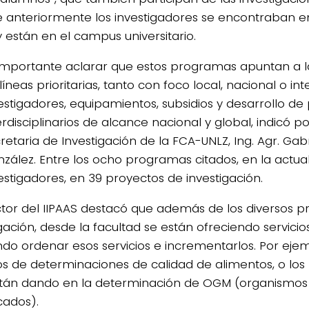
 anteriormente los investigadores se encontraban en
 están en el campus universitario.
importante aclarar que estos programas apuntan a l
líneas prioritarias, tanto con foco local, nacional o int
estigadores, equipamientos, subsidios y desarrollo de
erdisciplinarios de alcance nacional y global, indicó po
retaria de Investigación de la FCA-UNLZ, Ing. Agr. Gab
zález. Entre los ocho programas citados, en la actual
estigadores, en 39 proyectos de investigación.
ector del IIPAAS destacó que además de los diversos p
gación, desde la facultad se están ofreciendo servicio
do ordenar esos servicios e incrementarlos. Por ejem
ios de determinaciones de calidad de alimentos, o lo
tán dando en la determinación de OGM (organismo
cados).