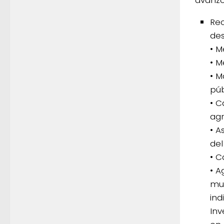
Rec
des
• M
• M
• M
púb
• C
agr
• A
del
• C
• A
muc
ind
Inv