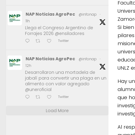
Facult
Univer
NAP Noticias AgroPec
@infonap
·
Zamora
11h
Si bien
Llega el Congreso Argentino de
Forrajes 2026 @ensiladores
pilares
Twitter
mision
univers
NAP Noticias AgroPec
educac
@infonap
·
12h
UNLZ e
Desarrollaron una mortadela de
jabalí para convertir una plaga en un
Hay un
alimento con valor agregado
alumno
@uneroficial
que ho
Twitter
invest
Load More
investi
Al resp
avanzó