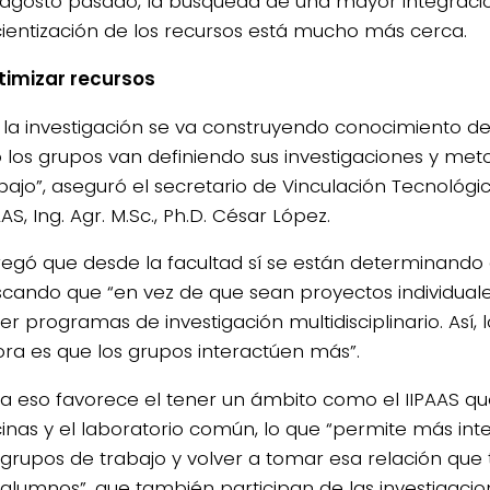
agosto pasado, la búsqueda de una mayor integraci
cientización de los recursos está mucho más cerca.
timizar recursos
 la investigación se va construyendo conocimiento d
 los grupos van definiendo sus investigaciones y met
bajo”, aseguró el secretario de Vinculación Tecnológic
AAS, Ing. Agr. M.Sc., Ph.D. César López.
egó que desde la facultad sí se están determinando 
cando que “en vez de que sean proyectos individual
er programas de investigación multidisciplinario. Así,
ra es que los grupos interactúen más”.
a eso favorece el tener un ámbito como el IIPAAS qu
cinas y el laboratorio común, lo que “permite más int
 grupos de trabajo y volver a tomar esa relación qu
 alumnos”, que también participan de las investigacio