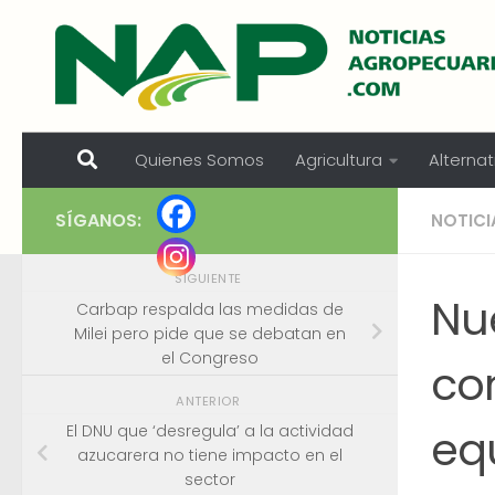
Skip to content
Quienes Somos
Agricultura
Alternat
SÍGANOS:
NOTICI
SIGUIENTE
Nu
Carbap respalda las medidas de
Milei pero pide que se debatan en
el Congreso
con
ANTERIOR
eq
El DNU que ‘desregula’ a la actividad
azucarera no tiene impacto en el
sector