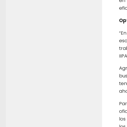
en 
efi
Op
“En
eso
tra
IIP
Agr
bus
ten
aho
Par
ofi
los
los