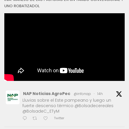
UNO ROBATIZADOL
NAP Noticias AgroPec
@infonap
·
14h
Lluvias sobre el Este pampeano y luego un
fuerte descenso térmico @Bolsadecereales
@BolsadeC_ETyM
Twitter