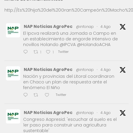
http://Es%20hija%20del%20Gran%20Campeón%20Macho%20
NAP Noticias AgroPec
@infonap
·
4 Ago
El Ipcva realizará una Jornada a Campo en
un establecimiento de engorde intensivo de
novillos Holando @IPCVA @HolandoACHA
Twitter
1
1
NAP Noticias AgroPec
@infonap
·
4 Ago
Nación y provincias del Litoral coordinaron
en Chaco un plan de respuesta ante el
fenómeno El Niño
Twitter
NAP Noticias AgroPec
@infonap
·
4 Ago
Congreso Aapresid: 'escuchar al suelo es el
1er paso para construir una agricultura
sustentable'