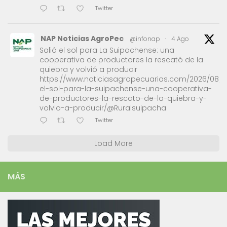
Twitter
NAP Noticias AgroPec
@infonap
·
4 Ago
Salió el sol para La Suipachense: una
cooperativa de productores la rescató de la
quiebra y volvió a producir
https://www.noticiasagropecuarias.com/2026/08/0
el-sol-para-la-suipachense-una-cooperativa-
de-productores-la-rescato-de-la-quiebra-y-
volvio-a-producir/@Ruralsuipacha
Twitter
Load More
MÁS