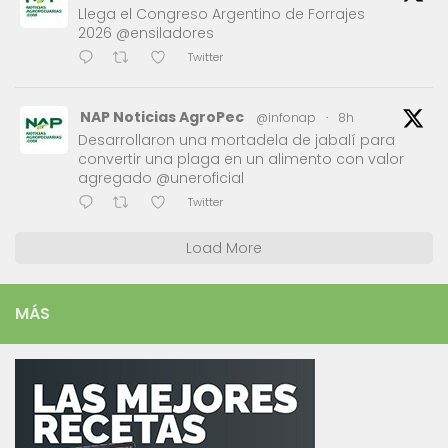
Llega el Congreso Argentino de Forrajes
2026 @ensiladores
Twitter
NAP Noticias AgroPec
@infonap
·
8h
Desarrollaron una mortadela de jabalí para
convertir una plaga en un alimento con valor
agregado @uneroficial
Twitter
Load More
MÁS