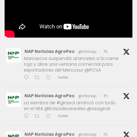
NAP Noticias AgroPec
@infonap
·
7h
Marruecos suspendió aranceles a la carne
roja y abre una ventana comercial para
exportadores del Mercosur @IPCVA
Twitter
NAP Noticias AgroPec
@infonap
·
7h
La siembra de #girasol arrancó con todo
en el NEA @Bolsadecereales @asagirok
Twitter
NAP Noticias AgroPec
@infonap
·
7h