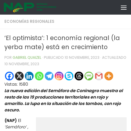
Skip to content
ECONOMÍAS REGIONALES
‘El optimista’: 1 economía regional (la
yerba mate) está en crecimiento
POR
GABRIEL QUAIZEL
· PUBLICADO
10 NOVIEMBRE, 2023
· ACTUALIZADO
10 NOVIEMBRE, 2023
Vistas:
1580
La nueva edición del Semáforo de Coninagro muestra al
resto de las 19 producciones territoriales en rojo y
amarillo. La lupa en la situación de los tambos, con rojo
oscuro.
(NAP)
El
‘Semáforo’ ,