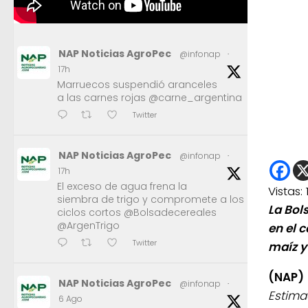
NAP Noticias AgroPec
@infonap
·
17h
Marruecos suspendió aranceles
a las carnes rojas @carne_argentina
Twitter
NAP Noticias AgroPec
@infonap
·
17h
El exceso de agua frena la
Vistas:
siembra de trigo y compromete a los
La Bol
ciclos cortos @Bolsadecereales
@ArgenTrigo
en el 
Twitter
maíz y
(NAP)
NAP Noticias AgroPec
@infonap
·
Estima
6 Ago