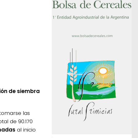
ión de siembra
etomarse las
tal de 90.170
imadas
al inicio