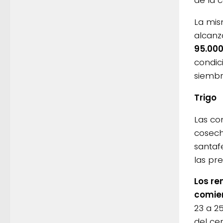
La mis
alcanz
95.00
condic
siembr
Trigo
Las co
cosech
santaf
las pre
Los re
comien
23 a 2
del cer