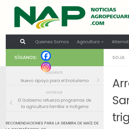
Skip to content
Quienes Somos
Agricultura
Alternat
SÍGANOS:
SOJA
SIGUIENTE
Ar
Nuevo apoyo para el Enoturismo
ANTERIOR
San
El Gobierno refuerza programas de
la agricultura familiar e indígena
tri
RECOMENDACIONES PARA LA SIEMBRA DE MAÍZ DE