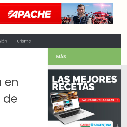
nión
Turismo
MÁS
a en
a de