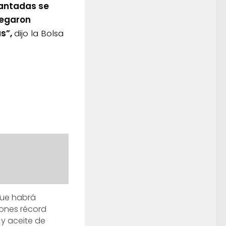
lantadas se
negaron
as”,
dijo la Bolsa
que habrá
ones récord
 y aceite de