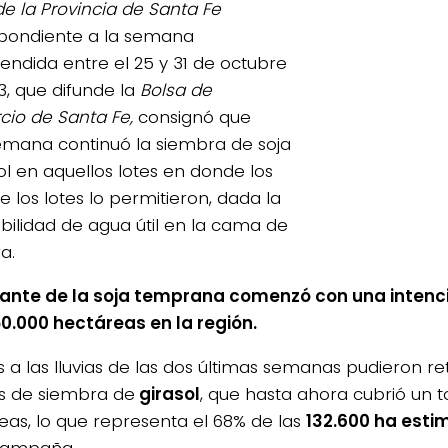
de la Provincia de Santa Fe
pondiente a la semana
ndida entre el 25 y 31 de octubre
3, que difunde la
Bolsa de
io de Santa Fe,
consignó que
emana continuó la siembra de soja
ol en aquellos lotes en donde los
e los lotes lo permitieron, dada la
ibilidad de agua útil en la cama de
a.
lante de la soja temprana comenzó con una intenc
50.000 hectáreas en la región.
s a las lluvias de las dos últimas semanas pudieron r
s de siembra de
girasol
, que hasta ahora cubrió un to
eas, lo que representa el 68% de las
132.600 ha est
campaña.