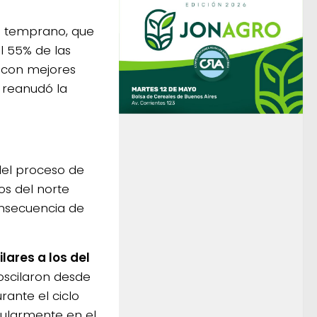
z
temprano, que
l 55% de las
, con mejores
e reanudó la
 del proceso de
os del norte
onsecuencia de
lares a los del
oscilaron desde
ante el ciclo
icularmente en el