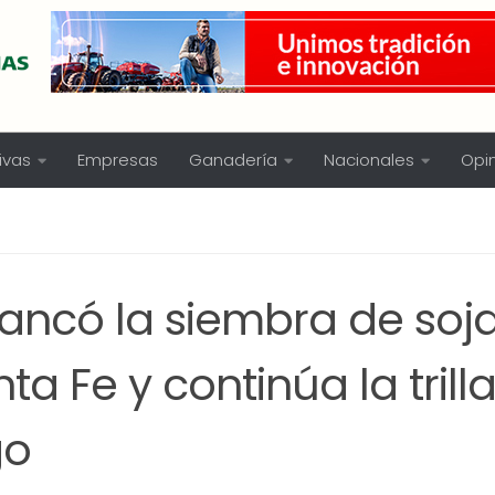
ivas
Empresas
Ganadería
Nacionales
Opi
rancó la siembra de soj
ta Fe y continúa la trill
go