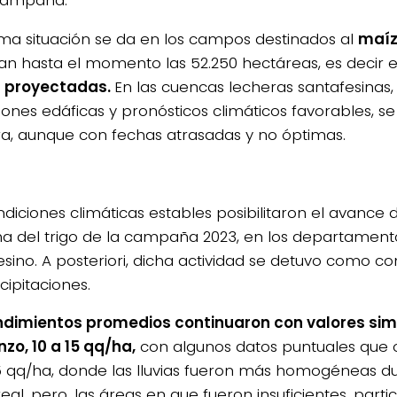
ma situación se da en los campos destinados al
maí
an hasta el momento las 52.250 hectáreas, es decir e
0 proyectadas.
En las cuencas lecheras santafesinas
iones edáficas y pronósticos climáticos favorables, s
a, aunque con fechas atrasadas y no óptimas.
ndiciones climáticas estables posibilitaron el avance
a del trigo de la campaña 2023, en los departament
esino. A posteriori, dicha actividad se detuvo como c
cipitaciones.
ndimientos promedios continuaron con valores simi
zo, 10 a 15 qq/ha,
con algunos datos puntuales que 
5 qq/ha, donde las lluvias fueron más homogéneas dur
eal, pero, las áreas en que fueron insuficientes, part