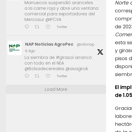
Norte 
Marruecos suspendió aranceles
a la carne roja y abre una ventana
corres
comercial para exportadores del
compre
Mercosur @IPCVA
de 202
Twitter
Comerc
esta s
NAP Noticias AgroPec
@infonap
·
y giras
6 Ago
La siembra de #girasol arrancó
pisos d
con todo en el NEA
dispon
@Bolsadecereales @asagirok
siembr
Twitter
El imp
Load More
de 1.0
Gracia
labore
hectár
de la 