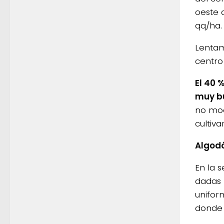
oeste 
qq/ha.
Lentam
centro
El 40 
muy bu
no mod
cultiv
Algod
En la 
dadas 
unifor
donde l