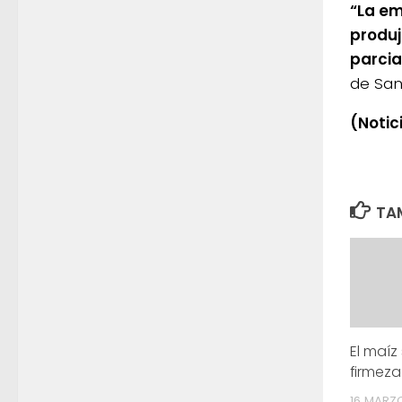
“La em
produj
parcia
de San
(Notic
TAM
El maíz
firmez
16 MARZO