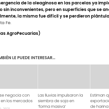
ergencia de la oleaginosa en las parcelas ya imp
o sin inconvenientes, pero en superficies que se a
lmente, la misma fue difícil y se perdieron plántul
ta Fe.
ias AgroPecuarias)
BIÉN LE PUEDE INTERESAR...
 se negocia con
Las lluvias impulsaron la
Estiman 
a en los mercados
siembra de soja en
exportaci
‘forma masiva’
de harina
, 2021