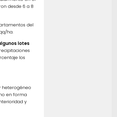
aron desde 6 a 8
partamentos del
qq/ha.
algunos lotes
recipitaciones
rcentaje los
uy heterogéneo
smo en forma
nterioridad y