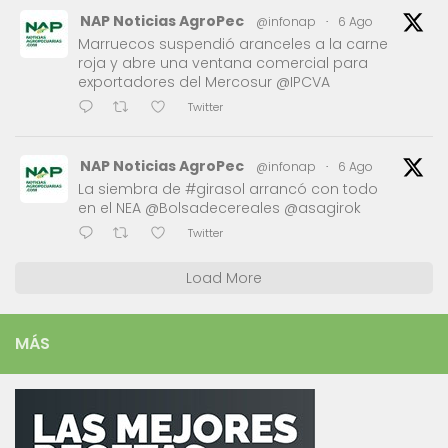
NAP Noticias AgroPec
@infonap
·
6 Ago
Marruecos suspendió aranceles a la carne
roja y abre una ventana comercial para
exportadores del Mercosur @IPCVA
Twitter
NAP Noticias AgroPec
@infonap
·
6 Ago
La siembra de #girasol arrancó con todo
en el NEA @Bolsadecereales @asagirok
Twitter
Load More
MÁS