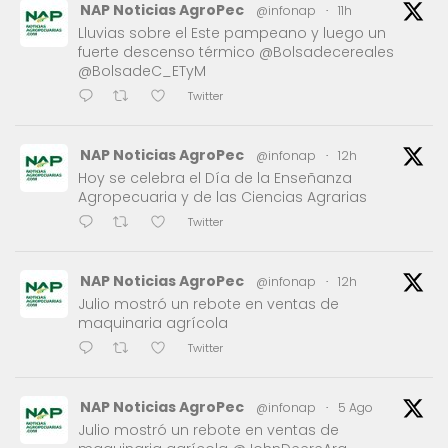
NAP Noticias AgroPec
@infonap
·
11h
Lluvias sobre el Este pampeano y luego un
fuerte descenso térmico @Bolsadecereales
@BolsadeC_ETyM
Twitter
NAP Noticias AgroPec
@infonap
·
12h
Hoy se celebra el Día de la Enseñanza
Agropecuaria y de las Ciencias Agrarias
Twitter
NAP Noticias AgroPec
@infonap
·
12h
Julio mostró un rebote en ventas de
maquinaria agrícola
Twitter
NAP Noticias AgroPec
@infonap
·
5 Ago
Julio mostró un rebote en ventas de