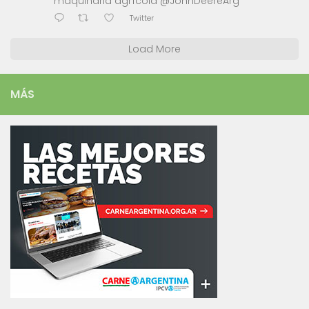
maquinaria agrícola @JohnDeereArg
Twitter
Load More
MÁS