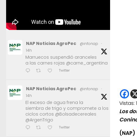
NAP Noticias AgroPec
@infonap
·
14h
Marruecos suspendió aranceles
a las carnes rojas @carne_argentina
Twitter
NAP Noticias AgroPec
@infonap
·
14h
El exceso de agua frena la
Vistas:
siembra de trigo y compromete a los
Los do
ciclos cortos @Bolsadecereales
Conina
@ArgenTrigo
Twitter
(NAP)