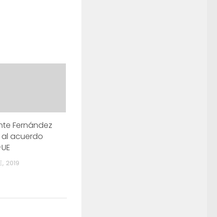
ente Fernández
 al acuerdo
-UE
E, 2019