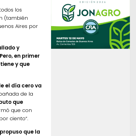
todos los
on (también
uenos Aires por
allado y
Pero, en primer
 tiene y que
e el día cero va
mpañada de la
ibuto que
firmó que con
por ciento”.
propuso que la