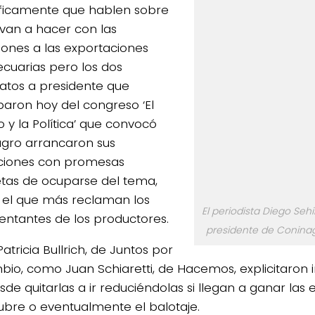
ficamente que hablen sobre
 van a hacer con las
iones a las exportaciones
cuarias pero los dos
atos a presidente que
iparon hoy del congreso ‘El
y la Política’ que convocó
gro arrancaron sus
ciones con promesas
tas de ocuparse del tema,
 el que más reclaman los
El periodista Diego Sehi
entantes de los productores.
presidente de Coninagro
atricia Bullrich, de Juntos por
bio, como Juan Schiaretti, de Hacemos, explicitaron 
de quitarlas a ir reduciéndolas si llegan a ganar las 
ubre o eventualmente el balotaje.