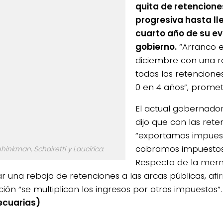
quita de retencione
progresiva hasta lle
cuarto año de su e
gobierno.
“Arranco e
diciembre con una r
todas las retencione
0 en 4 años”, promet
El actual gobernado
dijo que con las ret
“exportamos impuest
cobramos impuestos 
hinkman, Schairetti y Laucirica.
Respecto de la mer
r una rebaja de retenciones a las arcas públicas, afi
ción “se multiplican los ingresos por otros impuestos”
ecuarias)