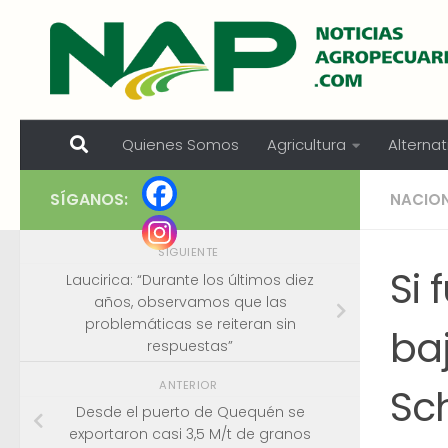
Skip to content
Quienes Somos
Agricultura
Alternat
SÍGANOS:
NACIO
SIGUIENTE
Si 
Laucirica: “Durante los últimos diez
años, observamos que las
problemáticas se reiteran sin
baj
respuestas”
ANTERIOR
Sch
Desde el puerto de Quequén se
exportaron casi 3,5 M/t de granos