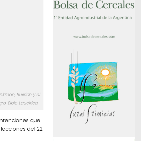
nkman, Bullrich y el
, Elbio Laucirica.
intenciones que
elecciones del 22