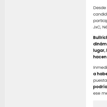
Desde 
candid
partic
JxC, Né
Bullri
dinámi
lugar,
hacen 
Inmedi
a habe
puest
podría
ese me