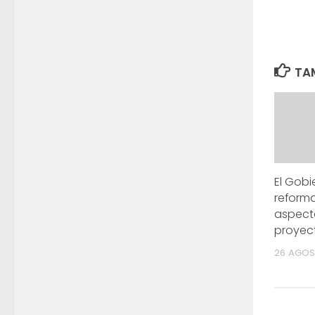
TAM
El Gobi
reforma
aspect
proyec
26 AGOS