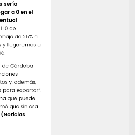
s sería
gar a 0 en el
ventual
l 10 de
ebaja de 25% a
s y llegaremos a
ió.
r de Córdoba
enciones
os y, además,
para exportar”.
ma que puede
rmó que sin esa
.
(Noticias