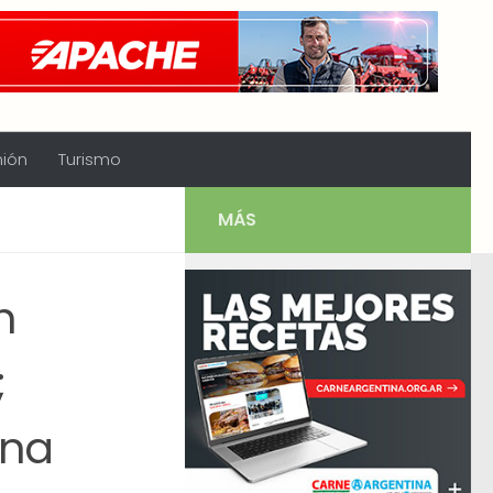
nión
Turismo
MÁS
h
;
una