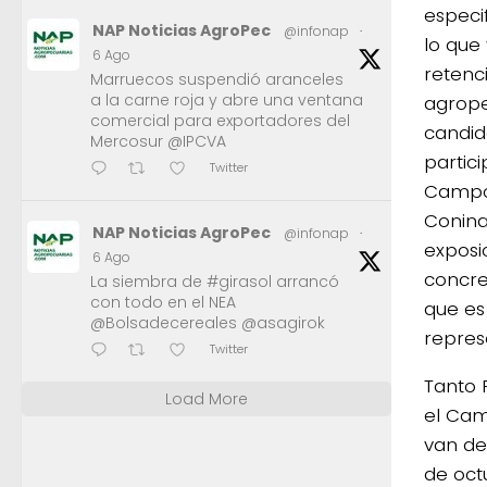
especi
NAP Noticias AgroPec
@infonap
·
lo que
6 Ago
retenc
Marruecos suspendió aranceles
a la carne roja y abre una ventana
agrope
comercial para exportadores del
candid
Mercosur @IPCVA
partic
Twitter
Campo 
Conina
NAP Noticias AgroPec
@infonap
·
exposi
6 Ago
concre
La siembra de #girasol arrancó
con todo en el NEA
que es
@Bolsadecereales @asagirok
repres
Twitter
Tanto P
Load More
el Cam
van des
de oct