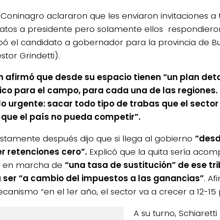
Coninagro aclararon que les enviaron invitaciones a 
atos a presidente pero solamente ellos respondier
ipó el candidato a gobernador para la provincia de B
stor Grindetti).
ch afirmó que desde su espacio tienen “un plan det
co para el campo, para cada una de las regiones. 
 lo urgente: sacar todo tipo de trabas que el sector
que el país no pueda competir”.
stamente después dijo que si llega al gobierno
“desd
r retenciones cero”.
Explicó que la quita sería aco
a en marcha de
“una tasa de sustitución” de ese tr
 ser “a cambio del impuestos a las ganancias”
. A
canismo “en el 1er año, el sector va a crecer a 12-15 
A su turno, Schiaretti