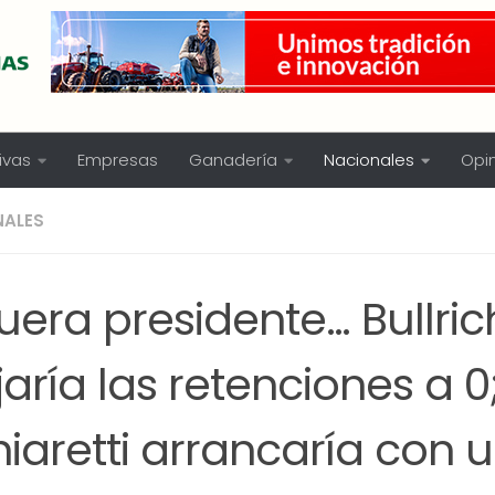
ivas
Empresas
Ganadería
Nacionales
Opi
NALES
fuera presidente… Bullric
aría las retenciones a 0
iaretti arrancaría con 