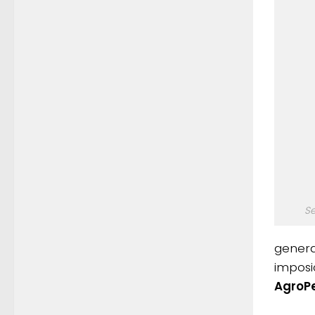
Se
genera
imposi
AgroP