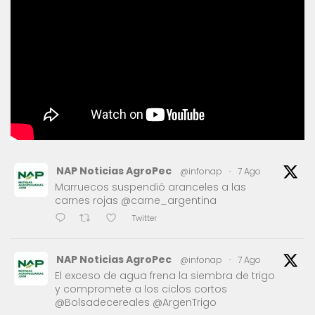
NAP Noticias AgroPec
@infonap
·
7 Ago
Marruecos suspendió aranceles a las
carnes rojas @carne_argentina
Twitter
NAP Noticias AgroPec
@infonap
·
7 Ago
El exceso de agua frena la siembra de trigo
y compromete a los ciclos cortos
@Bolsadecereales @ArgenTrigo