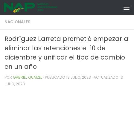
Skip to content
NACIONALES
Rodríguez Larreta prometió empezar a
eliminar las retenciones el 10 de
diciembre y unificar el tipo de cambio
en un año
POR
GABRIEL QUAIZEL
· PUBLICADO
13 JULIO, 2023
· ACTUALIZADO
13
JULIO, 2023