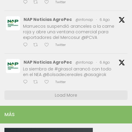
Twitter
NAP Noticias AgroPec
@infonap
·
6 Ago
Marruecos suspendió aranceles a la carne
roja y abre una ventana comercial para
exportadores del Mercosur @IPCVA
Twitter
NAP Noticias AgroPec
@infonap
·
6 Ago
La siembra de #girasol arrancó con todo
en el NEA @Bolsadecereales @asagirok
Twitter
Load More
MÁS