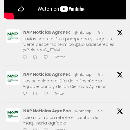
NAP Noticias AgroPec
@infonap
·
8h
Lluvias sobre el Este pampeano y luego un
fuerte descenso térmico @Bolsadecereales
@BolsadeC_ETyM
Twitter
NAP Noticias AgroPec
@infonap
·
9h
Hoy se celebra el Día de la Enseñanza
Agropecuaria y de las Ciencias Agrarias
Twitter
NAP Noticias AgroPec
@infonap
·
9h
Julio mostró un rebote en ventas de
maquinaria agrícola