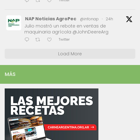
Twitter
NAP Noticias AgroPec
@infonap
·
24h
Julio mostró un rebote en ventas de
maquinaria agrícola @JohnDeereArg
Twitter
Load More
MÁS