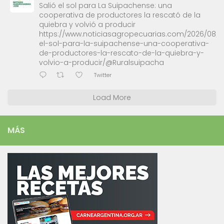
Salió el sol para La Suipachense: una
cooperativa de productores la rescató de la
quiebra y volvió a producir
https://www.noticiasagropecuarias.com/2026/08/0
el-sol-para-la-suipachense-una-cooperativa-
de-productores-la-rescato-de-la-quiebra-y-
volvio-a-producir/@Ruralsuipacha
Twitter
Load More
MÁS