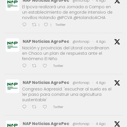
NAP Noticias AgroPec
@infonap
·
4 Ago
El Ipcva realizará una Jornada a Campo en
un establecimiento de engorde intensivo de
novillos Holando @IPCVA @HolandoACHA
Twitter
1
1
NAP Noticias AgroPec
@infonap
·
4 Ago
Nación y provincias del Litoral coordinaron
en Chaco un plan de respuesta ante el
fenómeno El Niño
Twitter
NAP Noticias AgroPec
@infonap
·
4 Ago
Congreso Aapresid: 'escuchar al suelo es el
1er paso para construir una agricultura
sustentable'
Twitter
NAP Noticias AgroPec
@infonap
·
4 Ago