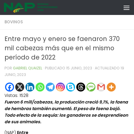
Skip to content
BOVINOS
Entre mayo y enero se faenaron 370
mil cabezas más que en el mismo
período de 2022
POR
GABRIEL QUAIZEL
· PUBLICADO
15 JUNIO, 2023
· ACTUALIZADO
19
JUNIO, 2023
Vistas:
1528
Fueron 6 mill/cabezas, la producción creció 9,1%, la faena
de hembras también aumentó. El
peso de faena bajó.
Todo efecto de la sequía: los ganaderos se desprendieon
de sus animales.
(NAP)
Entre