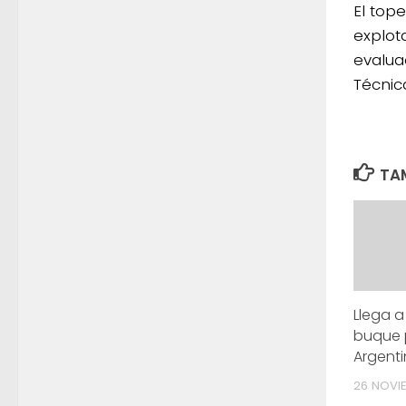
El top
explot
evalua
Técnic
TAM
Llega a
buque 
Argent
26 NOVI