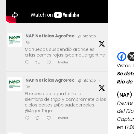
NAP Noticias AgroPec
@infonap
·
8h
Marruecos suspendió aranceles
a las carnes rojas @carne_argentina
Twitter
Vistas:
Se det
NAP Noticias AgroPec
@infonap
·
Río de 
8h
El exceso de agua frena la
(NAP)
siembra de trigo y compromete a los
Frente
ciclos cortos @Bolsadecereales
del Río
@ArgenTrigo
Captur
Twitter
en 17.