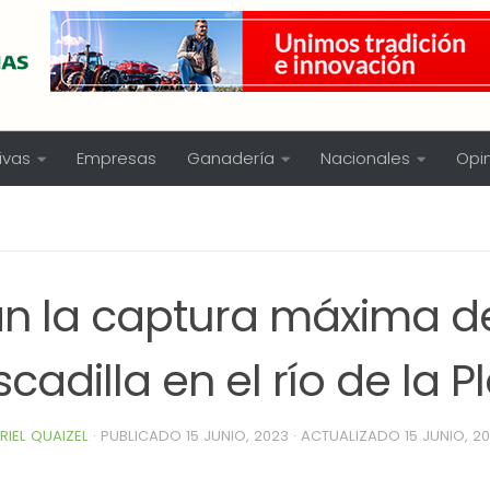
ivas
Empresas
Ganadería
Nacionales
Opi
jan la captura máxima d
cadilla en el río de la P
RIEL QUAIZEL
· PUBLICADO
15 JUNIO, 2023
· ACTUALIZADO
15 JUNIO, 2