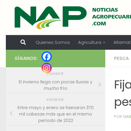
Skip to content
Quienes Somos
Agricultura
Alternat
SÍGANOS:
PESCA
SIGUIENTE
Fi
El invierno llega con pocas lluvias y
mucho frío
pes
ANTERIOR
Entre mayo y enero se faenaron 370
mil cabezas más que en el mismo
POR
GAB
período de 2022