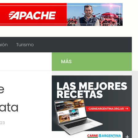
nión
Turismo
MÁS
e
lata
023