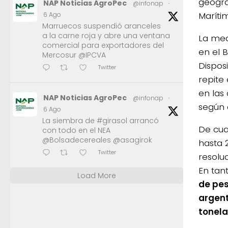
geográ
NAP Noticias AgroPec
@infonap
·
Maríti
6 Ago
Marruecos suspendió aranceles
a la carne roja y abre una ventana
La med
comercial para exportadores del
en el B
Mercosur @IPCVA
Disposi
Twitter
repite
en las
NAP Noticias AgroPec
@infonap
·
según d
6 Ago
La siembra de #girasol arrancó
De cua
con todo en el NEA
@Bolsadecereales @asagirok
hasta 
Twitter
resolu
En tant
Load More
de pes
argent
tonela