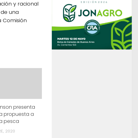
ción y racional
o de una
a Comisión
ohnson presenta
a propuesta a
 la pesca
E, 2020