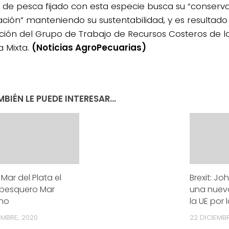
e de pesca fijado con esta especie busca su “conserva
ación” manteniendo su sustentabilidad, y es resultad
ción del Grupo de Trabajo de Recursos Costeros de l
a Mixta.
(Noticias AgroPecuarias)
BIÉN LE PUEDE INTERESAR...
 Mar del Plata el
Brexit: J
pesquero Mar
una nuev
ino
la UE por
EMBRE, 2020
22 DICIEMBR