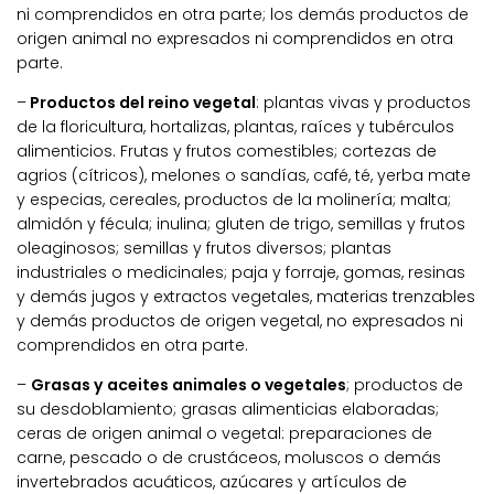
ni comprendidos en otra parte; los demás productos de
origen animal no expresados ni comprendidos en otra
parte.
–
Productos del reino vegetal
: plantas vivas y productos
de la floricultura, hortalizas, plantas, raíces y tubérculos
alimenticios. Frutas y frutos comestibles; cortezas de
agrios (cítricos), melones o sandías, café, té, yerba mate
y especias, cereales, productos de la molinería; malta;
almidón y fécula; inulina; gluten de trigo, semillas y frutos
oleaginosos; semillas y frutos diversos; plantas
industriales o medicinales; paja y forraje, gomas, resinas
y demás jugos y extractos vegetales, materias trenzables
y demás productos de origen vegetal, no expresados ni
comprendidos en otra parte.
–
Grasas y aceites animales o vegetales
; productos de
su desdoblamiento; grasas alimenticias elaboradas;
ceras de origen animal o vegetal: preparaciones de
carne, pescado o de crustáceos, moluscos o demás
invertebrados acuáticos, azúcares y artículos de