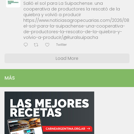
Salió el sol para La Suipachense: una
cooperativa de productores la rescató de la
quiebra y volvió a producir
https://www.noticiasagropecuarias.com/2026/08/0
el-sol-para-la-suipachense-una-cooperativa-
de-productores-la-rescato-de-la-quiebra-y-
volvio-a-producir/@Ruralsuipacha
Twitter
Load More
MÁS