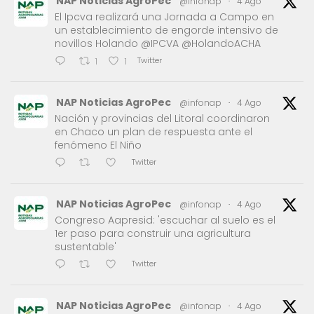
NAP Noticias AgroPec
@infonap
·
4 Ago
El Ipcva realizará una Jornada a Campo en
un establecimiento de engorde intensivo de
novillos Holando @IPCVA @HolandoACHA
Twitter
1
1
NAP Noticias AgroPec
@infonap
·
4 Ago
Nación y provincias del Litoral coordinaron
en Chaco un plan de respuesta ante el
fenómeno El Niño
Twitter
NAP Noticias AgroPec
@infonap
·
4 Ago
Congreso Aapresid: 'escuchar al suelo es el
1er paso para construir una agricultura
sustentable'
Twitter
NAP Noticias AgroPec
@infonap
·
4 Ago