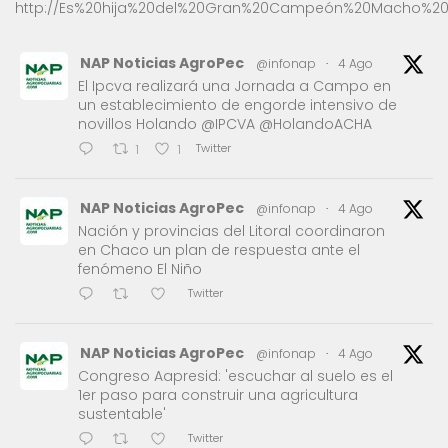
http://Es%20hija%20del%20Gran%20Campeón%20Macho%20
NAP Noticias AgroPec
@infonap
·
4 Ago
El Ipcva realizará una Jornada a Campo en
un establecimiento de engorde intensivo de
novillos Holando @IPCVA @HolandoACHA
Twitter
1
1
NAP Noticias AgroPec
@infonap
·
4 Ago
Nación y provincias del Litoral coordinaron
en Chaco un plan de respuesta ante el
fenómeno El Niño
Twitter
NAP Noticias AgroPec
@infonap
·
4 Ago
Congreso Aapresid: 'escuchar al suelo es el
1er paso para construir una agricultura
sustentable'
Twitter