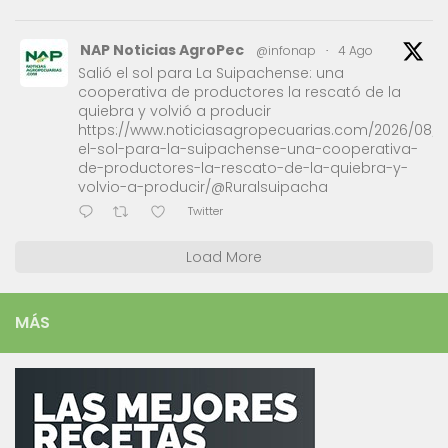
NAP Noticias AgroPec
@infonap
·
4 Ago
Salió el sol para La Suipachense: una
cooperativa de productores la rescató de la
quiebra y volvió a producir
https://www.noticiasagropecuarias.com/2026/08/0
el-sol-para-la-suipachense-una-cooperativa-
de-productores-la-rescato-de-la-quiebra-y-
volvio-a-producir/@Ruralsuipacha
Twitter
Load More
MÁS