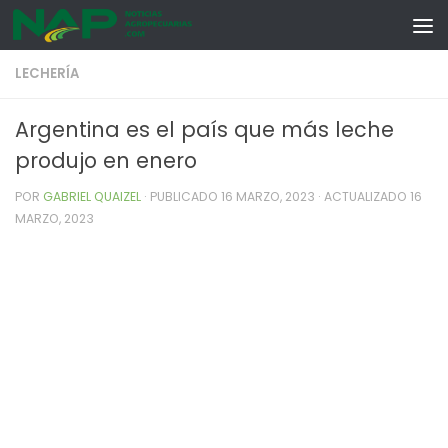
Skip to content
LECHERÍA
Argentina es el país que más leche
produjo en enero
POR
GABRIEL QUAIZEL
· PUBLICADO
16 MARZO, 2023
· ACTUALIZADO
16
MARZO, 2023