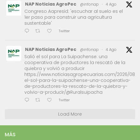
NAP Noticias AgroPec
@infonap
·
4 Ago
Congreso Aapresid: 'escuchar al suelo es el
1er paso para construir una agricultura
sustentable'
Twitter
NAP Noticias AgroPec
@infonap
·
4 Ago
Salió el sol para La Suipachense: una
cooperativa de productores la rescató de la
quiebra y volvió a producir
https://www.noticiasagropecuarias.com/2026/08/0
el-sol-para-la-suipachense-una-cooperativa-
de-productores-la-rescato-de-la-quiebra-y-
volvio-a-producir/@Ruralsuipacha
Twitter
Load More
MÁS