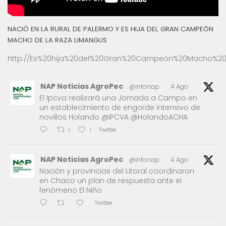
NACIÓ EN LA RURAL DE PALERMO Y ES HIJA DEL GRAN CAMPEÓN
MACHO DE LA RAZA LIMANGUS
http://Es%20hija%20del%20Gran%20Campeón%20Macho%20
NAP Noticias AgroPec
@infonap
·
4 Ago
El Ipcva realizará una Jornada a Campo en
un establecimiento de engorde intensivo de
novillos Holando @IPCVA @HolandoACHA
Twitter
1
1
NAP Noticias AgroPec
@infonap
·
4 Ago
Nación y provincias del Litoral coordinaron
en Chaco un plan de respuesta ante el
fenómeno El Niño
Twitter