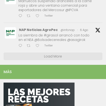
Marruecos suspendió aranceles a la carne
roja y abre una ventana comercial para
exportadores del Mercosur @IPCVA
Twitter
NAP Noticias AgroPec
@infonap
·
6 Ago
La siembra de #girasol arrancó con todo
en el NEA @Bolsadecereales @asagirok
Twitter
Load More
MÁS