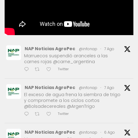
NAP Noticias AgroPec
@infonap
·
7 Ago
Marruecos suspendió aranceles a las
carnes rojas @carne_argentina
Twitter
NAP Noticias AgroPec
@infonap
·
7 Ago
El exceso de agua frena la siembra de trigo
y compromete a los ciclos cortos
@Bolsadecereales @ArgenTrigo
Twitter
NAP Noticias AgroPec
@infonap
·
6 Ago