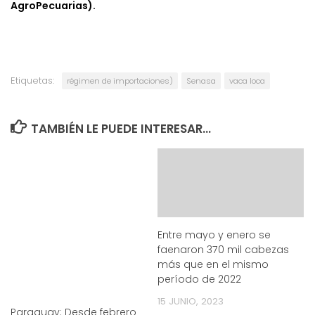
AgroPecuarias).
Etiquetas:
régimen de importaciones)
Senasa
vaca loca
TAMBIÉN LE PUEDE INTERESAR...
Entre mayo y enero se
faenaron 370 mil cabezas
más que en el mismo
período de 2022
15 JUNIO, 2023
Paraguay: Desde febrero