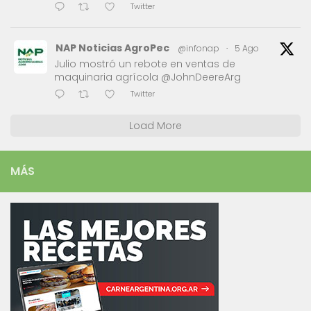
Twitter
NAP Noticias AgroPec
@infonap
·
5 Ago
Julio mostró un rebote en ventas de
maquinaria agrícola @JohnDeereArg
Twitter
Load More
MÁS