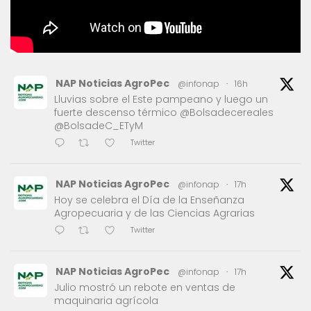
NAP Noticias AgroPec
@infonap
·
16h
Lluvias sobre el Este pampeano y luego un
fuerte descenso térmico @Bolsadecereales
@BolsadeC_ETyM
Twitter
NAP Noticias AgroPec
@infonap
·
17h
Hoy se celebra el Día de la Enseñanza
Agropecuaria y de las Ciencias Agrarias
Twitter
NAP Noticias AgroPec
@infonap
·
17h
Julio mostró un rebote en ventas de
maquinaria agrícola