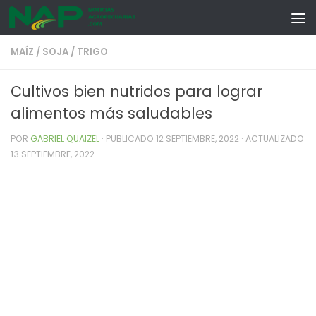
Skip to content
MAÍZ
/
SOJA
/
TRIGO
Cultivos bien nutridos para lograr
alimentos más saludables
POR
GABRIEL QUAIZEL
· PUBLICADO
12 SEPTIEMBRE, 2022
· ACTUALIZADO
13 SEPTIEMBRE, 2022