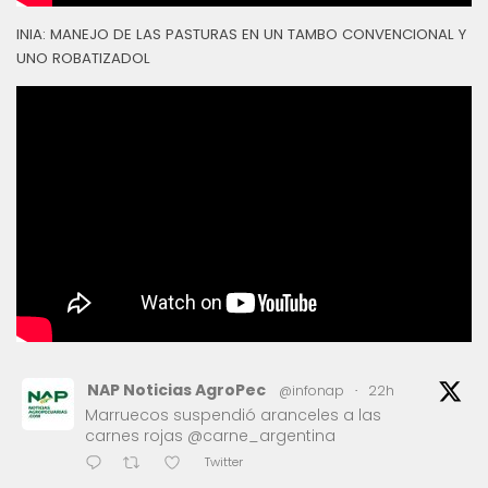
INIA: MANEJO DE LAS PASTURAS EN UN TAMBO CONVENCIONAL Y
UNO ROBATIZADOL
NAP Noticias AgroPec
@infonap
·
22h
Marruecos suspendió aranceles a las
carnes rojas @carne_argentina
Twitter