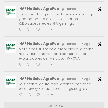
NAP Noticias AgroPec
@infonap
·
22h
El exceso de agua frena la siembra de trigo
y compromete a los ciclos cortos
@Bolsadecereales @ArgenTrigo
Twitter
NAP Noticias AgroPec
@infonap
·
6 Ago
Marruecos suspendió aranceles a la carne
roja y abre una ventana comercial para
exportadores del Mercosur @IPCVA
Twitter
NAP Noticias AgroPec
@infonap
·
6 Ago
La siembra de #girasol arrancó con todo
en el NEA @Bolsadecereales @asagirok
Twitter
Load More