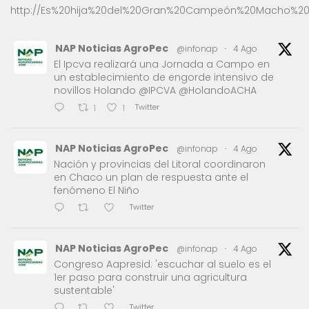
http://Es%20hija%20del%20Gran%20Campeón%20Macho%20
NAP Noticias AgroPec
@infonap
·
4 Ago
El Ipcva realizará una Jornada a Campo en
un establecimiento de engorde intensivo de
novillos Holando @IPCVA @HolandoACHA
Twitter
1
1
NAP Noticias AgroPec
@infonap
·
4 Ago
Nación y provincias del Litoral coordinaron
en Chaco un plan de respuesta ante el
fenómeno El Niño
Twitter
NAP Noticias AgroPec
@infonap
·
4 Ago
Congreso Aapresid: 'escuchar al suelo es el
1er paso para construir una agricultura
sustentable'
Twitter