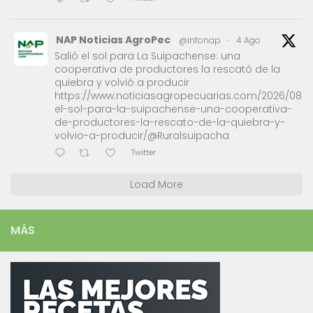
NAP Noticias AgroPec
@infonap
·
4 Ago
Salió el sol para La Suipachense: una
cooperativa de productores la rescató de la
quiebra y volvió a producir
https://www.noticiasagropecuarias.com/2026/08/0
el-sol-para-la-suipachense-una-cooperativa-
de-productores-la-rescato-de-la-quiebra-y-
volvio-a-producir/@Ruralsuipacha
Twitter
Load More
MÁS