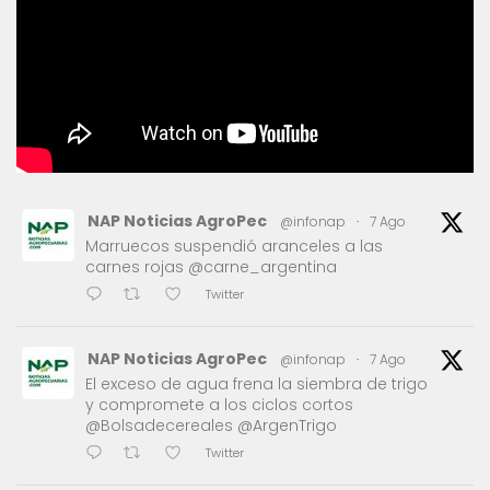
NAP Noticias AgroPec
@infonap
·
7 Ago
Marruecos suspendió aranceles a las
carnes rojas @carne_argentina
Twitter
NAP Noticias AgroPec
@infonap
·
7 Ago
El exceso de agua frena la siembra de trigo
y compromete a los ciclos cortos
@Bolsadecereales @ArgenTrigo
Twitter