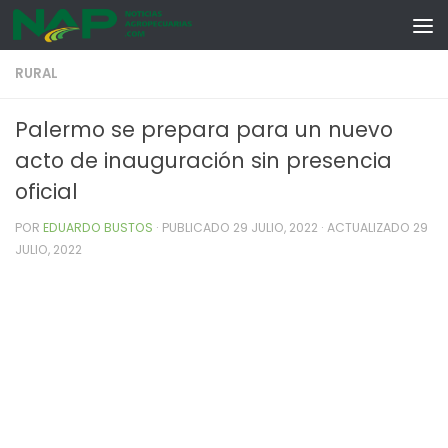
Skip to content
RURAL
Palermo se prepara para un nuevo
acto de inauguración sin presencia
oficial
POR
EDUARDO BUSTOS
· PUBLICADO
29 JULIO, 2022
· ACTUALIZADO
29
JULIO, 2022