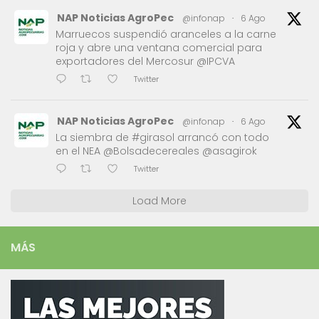
NAP Noticias AgroPec
@infonap
·
6 Ago
Marruecos suspendió aranceles a la carne
roja y abre una ventana comercial para
exportadores del Mercosur @IPCVA
Twitter
NAP Noticias AgroPec
@infonap
·
6 Ago
La siembra de #girasol arrancó con todo
en el NEA @Bolsadecereales @asagirok
Twitter
Load More
MÁS