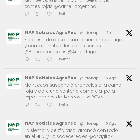
Marruecos suspendió aranceles a las
carnes rojas @carne_argentina
Twitter
NAP Noticias AgroPec
@infonap
·
17h
El exceso de agua frena la siembra de trigo
y compromete a los ciclos cortos
@Bolsadecereales @ArgenTrigo
Twitter
NAP Noticias AgroPec
@infonap
·
6 Ago
Marruecos suspendió aranceles a la carne
roja y abre una ventana comercial para
exportadores del Mercosur @IPCVA
Twitter
NAP Noticias AgroPec
@infonap
·
6 Ago
La siembra de #girasol arrancó con todo
en el NEA @Bolsadecereales @asagirok