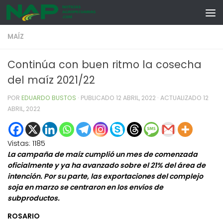
Skip to content
MAÍZ
Continúa con buen ritmo la cosecha
del maíz 2021/22
POR
EDUARDO BUSTOS
· PUBLICADO
12 ABRIL, 2022
· ACTUALIZADO
12
ABRIL, 2022
Vistas:
1185
La campaña de maíz cumplió un mes de comenzada
oficialmente y ya ha avanzado sobre el 21% del área de
intención. Por su parte, las exportaciones del complejo
soja en marzo se centraron en los envíos de
subproductos.
ROSARIO