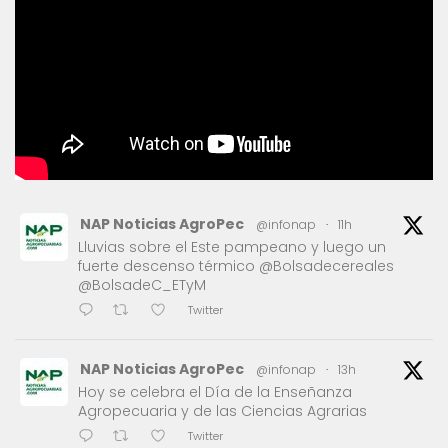
NAP Noticias AgroPec
@infonap
·
11h
Lluvias sobre el Este pampeano y luego un
fuerte descenso térmico @Bolsadecereales
@BolsadeC_ETyM
Twitter
NAP Noticias AgroPec
@infonap
·
13h
Hoy se celebra el Día de la Enseñanza
Agropecuaria y de las Ciencias Agrarias
Twitter