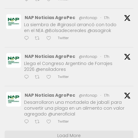
NAP Noticias AgroPec
@infonap
·
17h
La siembra de #girasol arrancó con todo
en el NEA @Bolsadecereales @asagirok
Twitter
NAP Noticias AgroPec
@infonap
·
17h
Llega el Congreso Argentino de Forrajes
2026 @ensiladores
Twitter
NAP Noticias AgroPec
@infonap
·
17h
Desarrollaron una mortadela de jabalí para
convertir una plaga en un alimento con valor
agregado @uneroficial
Twitter
Load More