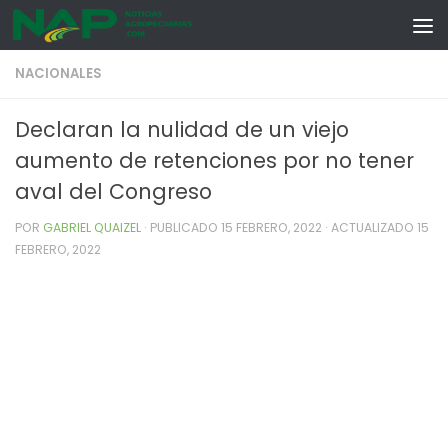
Skip to content
NACIONALES
Declaran la nulidad de un viejo
aumento de retenciones por no tener
aval del Congreso
POR
GABRIEL QUAIZEL
· PUBLICADO
15 FEBRERO, 2022
· ACTUALIZADO
15
FEBRERO, 2022