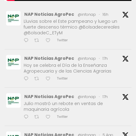
NAP Noticias AgroPec
@infonap
·
16h
Lluvias sobre el Este pampeano y luego un
fuerte descenso térmico @Bolsadecereales
@BolsadeC_ETyM
Twitter
NAP Noticias AgroPec
@infonap
·
17h
Hoy se celebra el Día de la Enseñanza
Agropecuaria y de las Ciencias Agrarias
Twitter
NAP Noticias AgroPec
@infonap
·
17h
Julio mostró un rebote en ventas de
maquinaria agrícola
Twitter
NAP Noticias AgroPec
@infonap
·
5 Ago