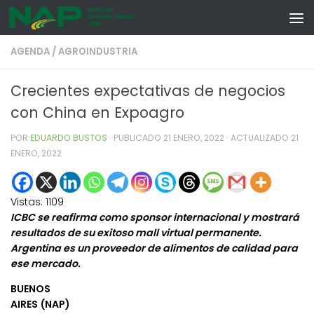
Skip to content
AGENDA
/
AGROINDUSTRIA
Crecientes expectativas de negocios
con China en Expoagro
POR
EDUARDO BUSTOS
· PUBLICADO
21 ENERO, 2022
· ACTUALIZADO
21
ENERO, 2022
Vistas:
1109
ICBC se reafirma como sponsor internacional y mostrará
resultados de su exitoso mall virtual permanente.
Argentina es un proveedor de alimentos de calidad para
ese mercado.
BUENOS
AIRES (NAP)