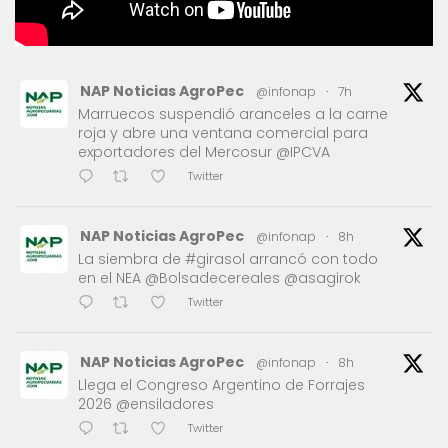
NAP Noticias AgroPec
@infonap
·
7h
Marruecos suspendió aranceles a la carne
roja y abre una ventana comercial para
exportadores del Mercosur @IPCVA
Twitter
NAP Noticias AgroPec
@infonap
·
8h
La siembra de #girasol arrancó con todo
en el NEA @Bolsadecereales @asagirok
Twitter
NAP Noticias AgroPec
@infonap
·
8h
Llega el Congreso Argentino de Forrajes
2026 @ensiladores
Twitter