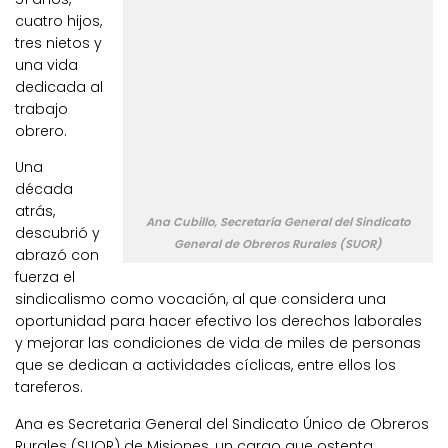
cuatro hijos,
tres nietos y
una vida
dedicada al
trabajo
obrero.
Una
década
atrás,
Ana Cubillo, Secretaría General del Sindicato
descubrió y
General de Obreros Rurales (SUOR)
abrazó con
fuerza el
sindicalismo como vocación, al que considera una
oportunidad para hacer efectivo los derechos laborales
y mejorar las condiciones de vida de miles de personas
que se dedican a actividades cíclicas, entre ellos los
tareferos.
Ana es Secretaria General del Sindicato Único de Obreros
Rurales (SUOR) de Misiones, un cargo que ostenta